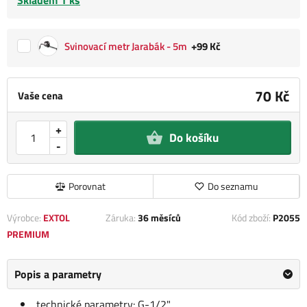
Skladem 1 ks
Svinovací metr Jarabák - 5m
+99 Kč
70 Kč
Vaše cena
+
Do košíku
-
Porovnat
Do seznamu
Výrobce:
EXTOL
Záruka:
36 měsíců
Kód zboží:
P2055
PREMIUM
Popis a parametry
technické parametry: G-1/2"