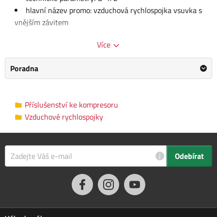
hlavní název promo: vzduchová rychlospojka vsuvka s
vnějším závitem
Více
Kategorie
Vzduchové rychlospojky
Výrobce
EXTOL PREMIUM
/
Informace o výrobci
Poradna
Rozměry balení
7.0 x 3.0 x 16.0 cm
Příslušenství ke kompresoru
Vzduchové rychlospojky
i
Odebírat