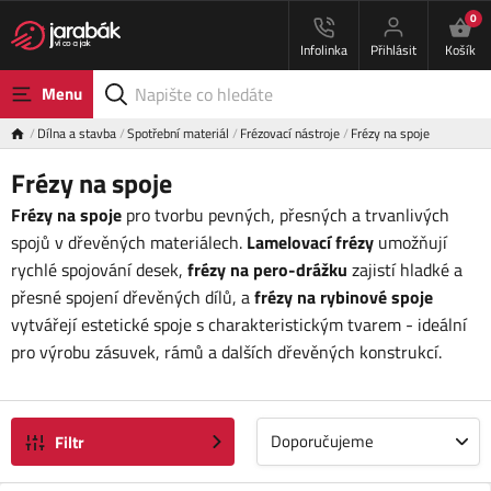
0
Infolinka
Přihlásit
Košík
Menu
Dílna a stavba
Spotřební materiál
Frézovací nástroje
Frézy na spoje
Frézy na spoje
Frézy na spoje
pro tvorbu pevných, přesných a trvanlivých
spojů v dřevěných materiálech.
Lamelovací frézy
umožňují
rychlé spojování desek,
frézy na pero-drážku
zajistí hladké a
přesné spojení dřevěných dílů, a
frézy na rybinové spoje
vytvářejí estetické spoje s charakteristickým tvarem - ideální
pro výrobu zásuvek, rámů a dalších dřevěných konstrukcí.
Doporučujeme
Filtr