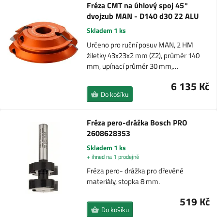
Fréza CMT na úhlový spoj 45°
dvojzub MAN - D140 d30 Z2 ALU
Skladem 1 ks
Určeno pro ruční posuv MAN, 2 HM
žiletky 43x23x2 mm (Z2), průměr 140
mm, upínací průměr 30 mm,…
6 135 Kč
Do košíku
Fréza pero-drážka Bosch PRO
2608628353
Skladem 1 ks
+ ihned na 1 prodejně
Fréza pero- drážka pro dřevěné
materiály, stopka 8 mm.
519 Kč
Do košíku