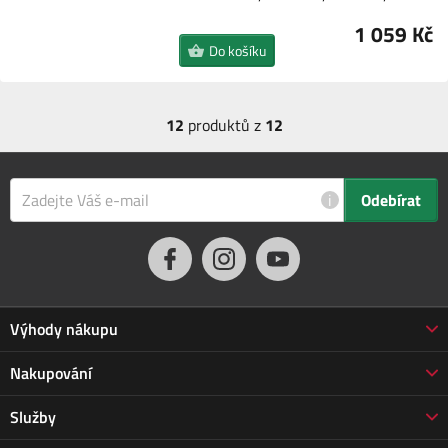
1 059 Kč
Do košíku
12
produktů z
12
i
Odebírat
Výhody nákupu
Proč nakupovat u nás
Nakupování
3letá záruka Jarabák
Obchodní podmínky
Služby
Vrácení zboží do 30 dnů
Doprava a platba