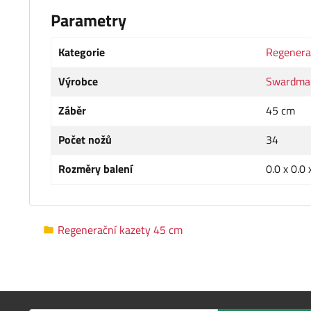
Parametry
Kategorie
Regenera
Výrobce
Swardma
Záběr
45 cm
Počet nožů
34
Rozměry balení
0.0 x 0.0 
Regenerační kazety 45 cm