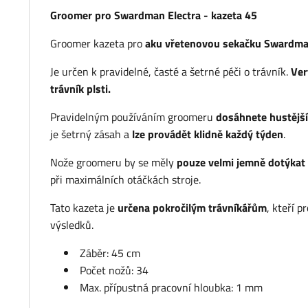
Groomer pro Swardman Electra - kazeta 45
Groomer kazeta pro
aku vřetenovou sekačku Swardman
Je určen k pravidelné, časté a šetrné péči o trávník.
Ver
trávník plsti.
Pravidelným používáním groomeru
dosáhnete hustější
je šetrný zásah a
lze provádět klidně každý týden
.
Nože groomeru by se měly
pouze velmi jemně dotýkat
při maximálních otáčkách stroje.
Tato kazeta je
určena pokročilým trávníkářům
, kteří p
výsledků.
Záběr: 45 cm
Počet nožů: 34
Max. přípustná pracovní hloubka: 1 mm