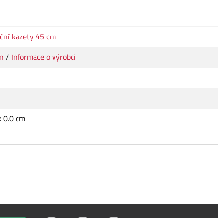
ční kazety 45 cm
n
/
Informace o výrobci
x 0.0 cm