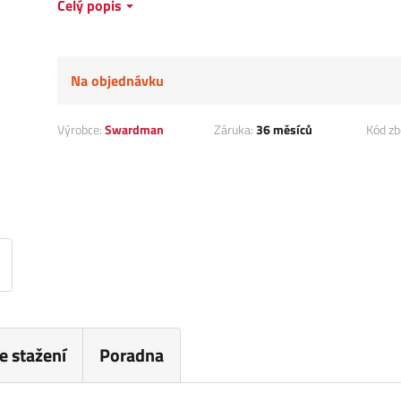
Celý popis
Na objednávku
Výrobce:
Swardman
Záruka:
36 měsíců
Kód zb
e stažení
Poradna