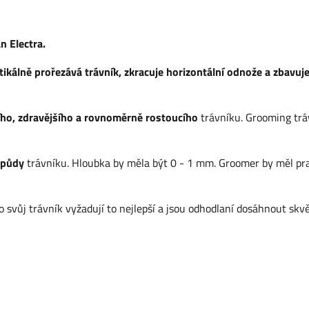
 Electra.
tikálně prořezává trávník, zkracuje horizontální odnože a zbavuj
ho, zdravějšího a rovnoměrně rostoucího
trávníku. Grooming trá
 půdy
trávníku. Hloubka by měla být 0 - 1 mm. Groomer by měl pr
ro svůj trávník vyžadují to nejlepší a jsou odhodlaní dosáhnout skv