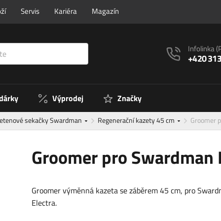
ží
Servis
Kariéra
Magazín
Infolinka
(
+420 313
 dárky
Výprodej
Značky
řetenové sekačky Swardman
Regenerační kazety 45 cm
Groomer p
Groomer pro Swardman El
Groomer výměnná kazeta se záběrem 45 cm, pro Swar
Electra.