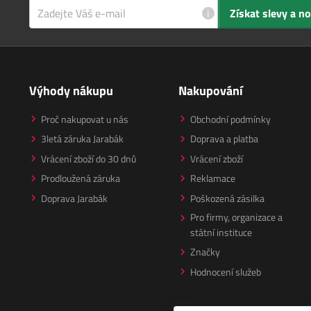
i
Získat slevy a n
Výhody nákupu
Nakupování
Proč nakupovat u nás
Obchodní podmínky
3letá záruka Jarabák
Doprava a platba
Vrácení zboží do 30 dnů
Vrácení zboží
Prodloužená záruka
Reklamace
Doprava Jarabák
Poškozená zásilka
Pro firmy, organizace a
státní instituce
Značky
Hodnocení služeb