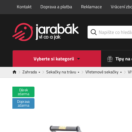
Kontakt
Doprava a platba
Reklamace
Vrácení zbo
Vyberte si kategorii
Tipy na
Zahrada
Sekačky na trávu
Vřetenové sekačky
V
Dárek
zdarma
Doprava
zdarma