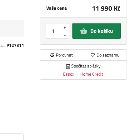
11 990 Kč
Vaše cena
+
Do košíku
-
oží:
P127311
Porovnat
Do seznamu
Spočítat splátky
Essox
・
Home Credit