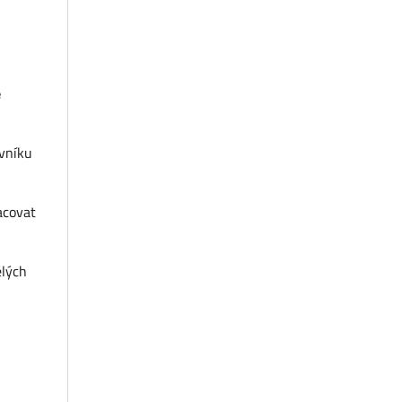
e
vníku
acovat
ělých