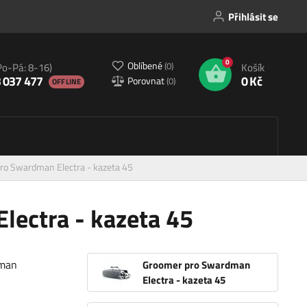
Přihlásit se
0
Oblíbené
(
0
)
Po-Pá: 8-16)
Košík
 037 477
0 Kč
Porovnat
(
0
)
OFFLINE
ro Swardman Electra - kazeta 45
ectra - kazeta 45
dman
Groomer pro Swardman
Electra - kazeta 45