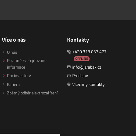
Více o nás
Kontakty
+420 313 037 477
O nás
OFFLINE
Povinně zveřejňované
informace
info@jarabak.cz
Pro investory
Prodejny
Kariéra
Všechny kontakty
Zpětný odběr elektrozařízení