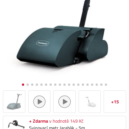
+15
+ Zdarma
v hodnotě 149 Kč
Svinovací metr Jarabák - 5m