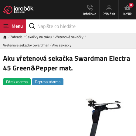
0
Infolinka
Přihlásit
Košík
Menu
Zahrada
Sekačky na trávu
Vřetenové sekačky
Vřetenové sekačky Swardman
Aku sekačky
Aku vřetenová sekačka Swardman Electra
45 Green&Pepper mat.
Dárek zdarma
Doprava zdarma