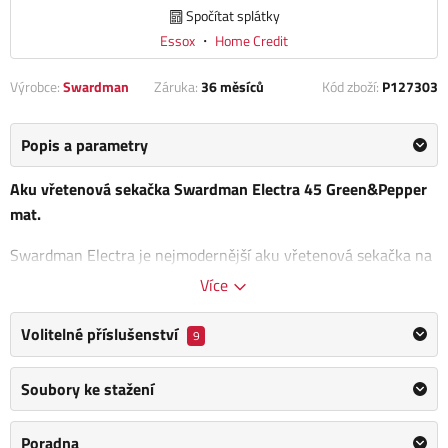
Spočítat splátky
Essox
・
Home Credit
Výrobce:
Swardman
Záruka:
36 měsíců
Kód zboží:
P127303
Popis a parametry
Aku vřetenová sekačka Swardman Electra 45 Green&Pepper
mat.
Swardman Electra je nejmodernější aku vřetenová sekačka na
trhu. Je určena
na údržbu domácích anglických trávníků
.
Více
Jedná se o první sekačku na trhu se dvěma průmyslovými
bezemisními elektromotory. Jeden motor je určen pro chod
Volitelné příslušenství
9
vřetene a druhý pro pojezd sekačky.
Soubory ke stažení
Electra je
kompletně vyvinuta a vyrobena v České republice
s
důrazem na snadnou a intuitivní manipulaci, svobodu pohybu
Poradna
bez kabelů, nízké provozní náklady a velmi tichý provoz, který