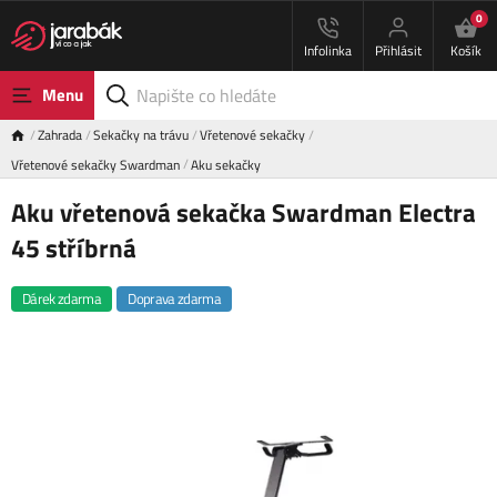
0
Infolinka
Přihlásit
Košík
Menu
Zahrada
Sekačky na trávu
Vřetenové sekačky
Vřetenové sekačky Swardman
Aku sekačky
Aku vřetenová sekačka Swardman Electra
45 stříbrná
Dárek zdarma
Doprava zdarma