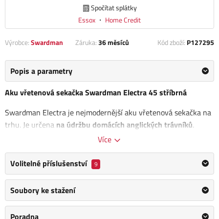
Spočítat splátky
Essox
・
Home Credit
Výrobce:
Swardman
Záruka:
36 měsíců
Kód zboží:
P127295
Popis a parametry
Aku vřetenová sekačka Swardman Electra 45 stříbrná
Swardman Electra je nejmodernější aku vřetenová sekačka na
trhu. Je určena
na údržbu domácích anglických trávníků
.
Jedná se o první sekačku na trhu se dvěma průmyslovými
Více
bezemisními elektromotory. Jeden motor je určen pro chod
vřetene a druhý pro pojezd sekačky.
Volitelné příslušenství
9
Electra je
kompletně vyvinuta a vyrobena v České republice
s
Soubory ke stažení
důrazem na snadnou a intuitivní manipulaci, svobodu pohybu
bez kabelů, nízké provozní náklady a velmi tichý provoz, který
Poradna
nebude rušit Vás ani Vaše sousedy.