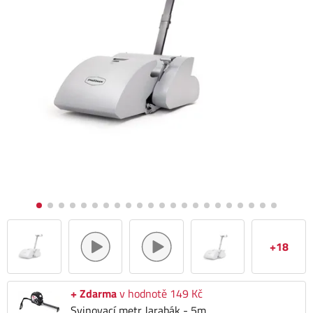
+18
+ Zdarma
v hodnotě 149 Kč
Svinovací metr Jarabák - 5m