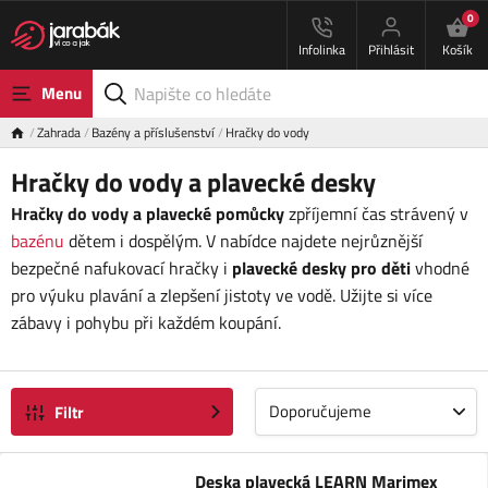
0
Infolinka
Přihlásit
Košík
Menu
Zahrada
Bazény a příslušenství
Hračky do vody
Hračky do vody a plavecké desky
Hračky do vody a plavecké pomůcky
zpříjemní čas strávený v
bazénu
dětem i dospělým. V nabídce najdete nejrůznější
bezpečné nafukovací hračky i
plavecké desky pro děti
vhodné
pro výuku plavání a zlepšení jistoty ve vodě. Užijte si více
zábavy i pohybu při každém koupání.
Doporučujeme
Filtr
Deska plavecká LEARN Marimex