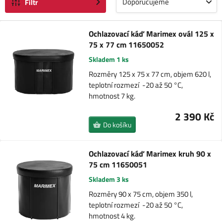
Doporučujeme
Filtr
Ochlazovací káď Marimex ovál 125 x
75 x 77 cm 11650052
Skladem 1 ks
Rozměry 125 x 75 x 77 cm, objem 620 l,
teplotní rozmezí -20 až 50 °C,
hmotnost 7 kg.
2 390 Kč
Do košíku
Ochlazovací káď Marimex kruh 90 x
75 cm 11650051
Skladem 3 ks
Rozměry 90 x 75 cm, objem 350 l,
teplotní rozmezí -20 až 50 °C,
hmotnost 4 kg.