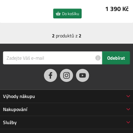
1 390 Kč
Do košíku
2
produktů z
2
i
Odebírat
Výhody nákupu
Proč nakupovat u nás
Nakupování
3letá záruka Jarabák
Obchodní podmínky
Služby
Vrácení zboží do 30 dnů
Doprava a platba