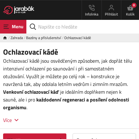
0
Infolinka
Přihlásit
Košík
Menu
Zahrada
Bazény a příslušenství
Ochlazovací kádě
Ochlazovací kádě
Ochlazovací kádě jsou osvědčeným způsobem, jak dopřát tělu
intenzivní ochlazení po saunování i při samostatném
otužování. Využít je můžete po celý rok – konstrukce je
navržená tak, aby odolala letním vedrům i zimním mrazům.
Venkovní ochlazovací káď
je ideálním doplňkem nejen k
sauně, ale i pro
každodenní regeneraci a posílení odolnosti
organismu
.
Více