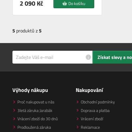
2 090 Kč
Do košíku
5
produktů z
5
i
Získat slevy a n
Výhody nákupu
Nakupování
Proč nakupovat u nás
Obchodní podmínky
3letá záruka Jarabák
Doprava a platba
Vrácení zboží do 30 dnů
Vrácení zboží
Prodloužená záruka
Reklamace