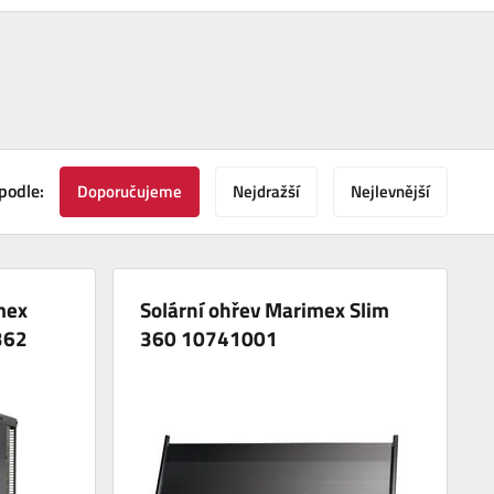
podle:
Doporučujeme
Nejdražší
Nejlevnější
mex
Solární ohřev Marimex Slim
362
360 10741001