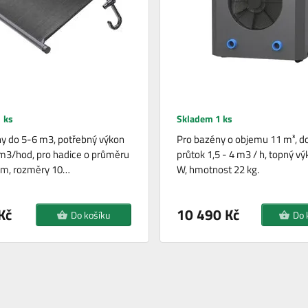
 ks
Skladem 1 ks
y do 5-6 m3, potřebný výkon
Pro bazény o objemu 11 m³, 
6 m3/hod, pro hadice o průměru
průtok 1,5 - 4 m3 / h, topný v
mm, rozměry 10…
W, hmotnost 22 kg.
Kč
10 490 Kč
Do košíku
Do 