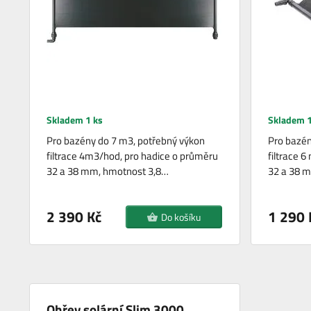
Skladem 1 ks
Skladem 1
Pro bazény do 7 m3, potřebný výkon
Pro bazén
filtrace 4m3/hod, pro hadice o průměru
filtrace 
32 a 38 mm, hmotnost 3,8…
32 a 38 
2 390 Kč
1 290 
Do košíku
Ohřev solární Slim 3000