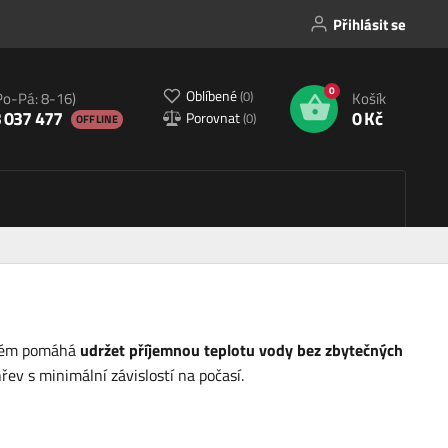
Přihlásit se
0
Oblíbené
(
0
)
Po-Pá: 8-16)
Košík
 037 477
0 Kč
Porovnat
(
0
)
OFFLINE
ystém pomáhá
udržet příjemnou teplotu vody bez zbytečných
hřev s minimální závislostí na počasí.