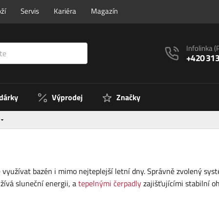
ží
Servis
Kariéra
Magazín
Infolinka
(
+420 313
 dárky
Výprodej
Značky
využívat bazén i mimo nejteplejší letní dny. Správně zvolený s
užívá sluneční energii, a
tepelnými čerpadly
zajišťujícími stabilní o