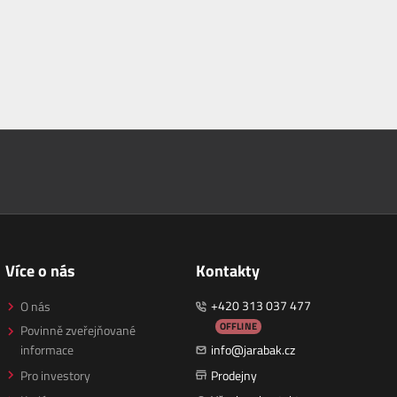
Více o nás
Kontakty
+420 313 037 477
O nás
OFFLINE
Povinně zveřejňované
informace
info@jarabak.cz
Pro investory
Prodejny