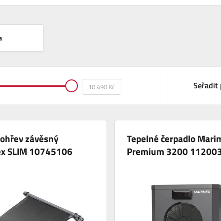
a
Seřadit 
 ohřev závěsný
Tepelné čerpadlo Mari
x SLIM 10745106
Premium 3200 11200