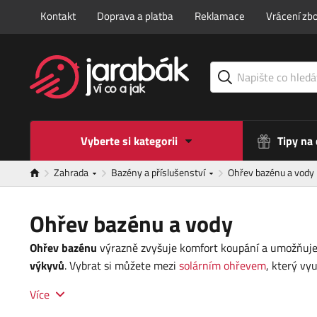
Kontakt
Doprava a platba
Reklamace
Vrácení zbo
Vyberte si kategorii
Tipy na
Zahrada
Bazény a příslušenství
Ohřev bazénu a vody
Ohřev bazénu a vody
Ohřev bazénu
výrazně zvyšuje komfort koupání a umožňuje 
výkyvů
. Vybrat si můžete mezi
solárním ohřevem
, který vy
Více