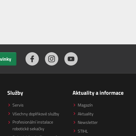
ovinky
Služby
Aktuality a informace
Servis
Magazín
Všechny doplňkové služby
Aktuality
Profesionální instalace
Newsletter
robotické sekačky
STIHL