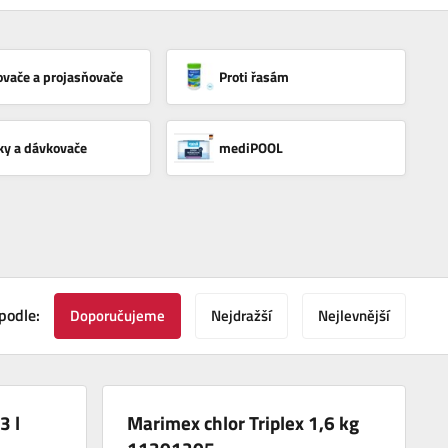
ovače a projasňovače
Proti řasám
ky a dávkovače
mediPOOL
podle:
Doporučujeme
Nejdražší
Nejlevnější
3 l
Marimex chlor Triplex 1,6 kg