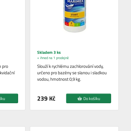
Skladem 3 ks
+ ihned na 1 prodejně
m pro
Slouží k rychlému zachlorování vody,
ikvidační
určeno pro bazény se slanou i sladkou
vodou, hmotnost 0,9 kg.
239 Kč
íku
Do košíku