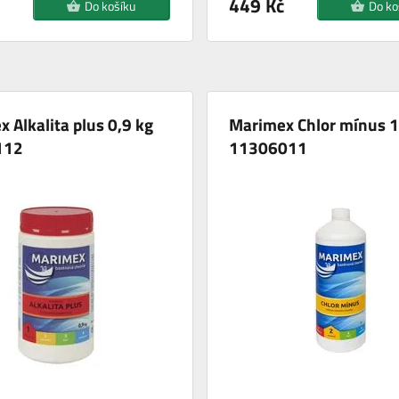
449 Kč
Do košíku
Do ko
 Alkalita plus 0,9 kg
Marimex Chlor mínus 1 
112
11306011