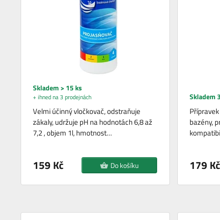
Skladem > 15 ks
Skladem 3
+ ihned na 3 prodejnách
Velmi účinný vločkovač, odstraňuje
Přípravek
zákaly, udržuje pH na hodnotách 6,8 až
bazény, pr
7,2 , objem 1l, hmotnost…
kompatibi
159 Kč
179 Kč
Do košíku