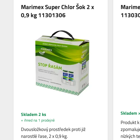
Marimex Super Chlor Šok 2 x
Marime
0,9 kg 11301306
11303
Skladem >
Skladem 2 ks
+ ihned na 1 prodejně
Produkt k
Dvousložkový prostředek proti již
zpomaluje 
narostlé řase, 2 x 0,9 kg.
nízkých t