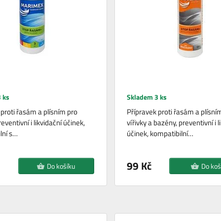
 ks
Skladem 3 ks
 proti řasám a plísním pro
Přípravek proti řasám a plísní
eventivní i likvidační účinek,
vířivky a bazény, preventivní i l
lní s…
účinek, kompatibilní…
99 Kč
Do košíku
Do koš