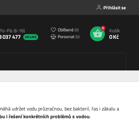
Přihlásit se
0
Oblíbené
(
0
)
(Po-Pá: 8-16)
Košík
3 037 477
0 Kč
Porovnat
(
0
)
ONLINE
áhá udržet vodu průzračnou, bez bakterií, řas i zákalu a
bu i řešení konkrétních problémů s vodou
.