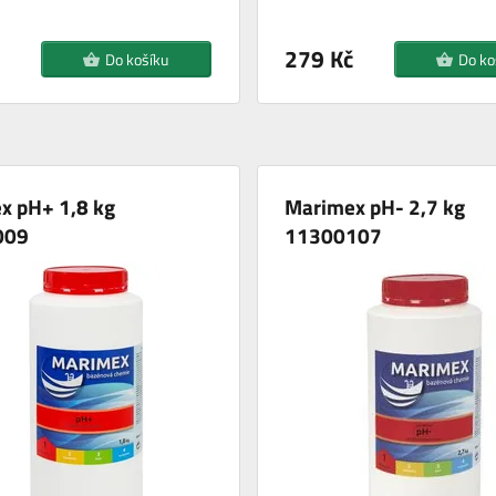
279 Kč
Do košíku
Do ko
x pH+ 1,8 kg
Marimex pH- 2,7 kg
009
11300107