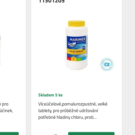
11301205
Skladem 5 ks
m pro
Víceúčelové,pomalurozpustné, velké
 účinek,
tablety, pro průběžné udržování
potřebné hladiny chloru, proti…