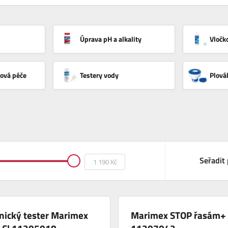
Úprava pH a alkality
Vločk
ková péče
Testery vody
Plová
Seřadit 
nický tester Marimex
Marimex STOP řasám+ 