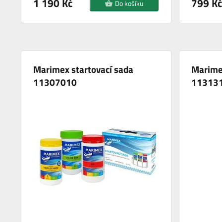
1 190 Kč
799 Kč
Do košíku
Marimex startovací sada
Marimex
11307010
11313