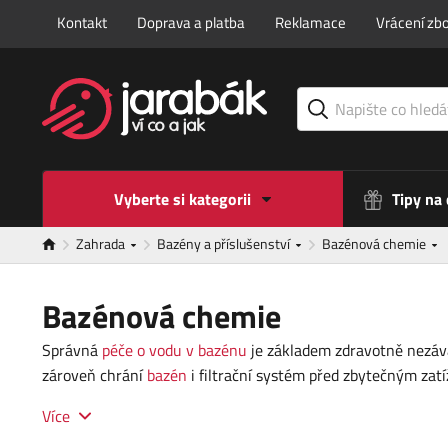
Kontakt
Doprava a platba
Reklamace
Vrácení zbo
Vyberte si kategorii
Tipy na
Zahrada
Bazény a příslušenství
Bazénová chemie
Bazénová chemie
Správná
péče o vodu v bazénu
je základem zdravotně nezá
zároveň chrání
bazén
i filtrační systém před zbytečným zatí
Více