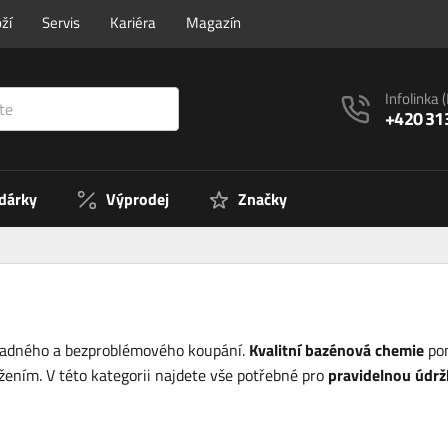
ží
Servis
Kariéra
Magazín
Infolinka
+420 31
 dárky
Výprodej
Značky
vadného a bezproblémového koupání.
Kvalitní bazénová chemie
pom
žením. V této kategorii najdete vše potřebné pro
pravidelnou údrž