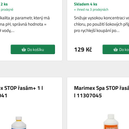
2 ks
Skladem 4 ks
 prodejně
+ ihned na 3 prodejnách
kalita je parametr, který má
Snižuje vysokou koncentraci v
v na pH, správná hodnota =
chloru, po použití šokových pří
pH vody,…
pro rychlejší koupání po…
129 Kč
Do košíku
Do ko
x STOP řasám+ 1 l
Marimex Spa STOP řas
041
l 11307045