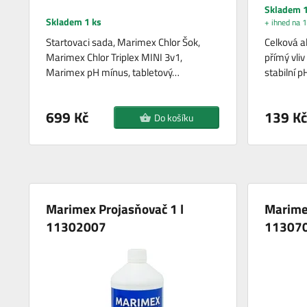
Skladem 1
Skladem 1 ks
+ ihned na 1
Startovaci sada, Marimex Chlor Šok,
Celková al
Marimex Chlor Triplex MINI 3v1,
přímý vli
Marimex pH mínus, tabletový…
stabilní 
699 Kč
139 Kč
Do košíku
Marimex Projasňovač 1 l
Marime
11302007
11307