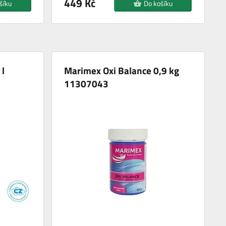
449 Kč
šíku
Do košíku
l
Marimex Oxi Balance 0,9 kg
11307043