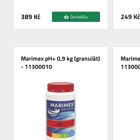
389 Kč
249 Kč
Do košíku
Marimex pH+ 0,9 kg (granulát)
Marime
- 11300010
11300