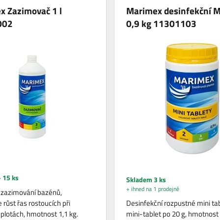
x Zazimovač 1 l
Marimex desinfekční M
002
0,9 kg 11301103
 15 ks
Skladem 3 ks
+ ihned na 1 prodejně
 zazimování bazénů,
růst řas rostoucích při
Desinfekční rozpustné mini tab
eplotách, hmotnost 1,1 kg.
mini-tablet po 20 g, hmotnost 