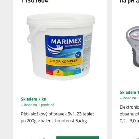
11301604
na pH 
Skladem 1
+ ihned na 1
Skladem 7 ks
+ ihned na 1 prodejně
Elektronic
Pěti-složkový přípravek 5v1, 23 tablet
obsahu pH 
po 200g v balení, hmotnost 5,4 kg.
0,2 - 3,0