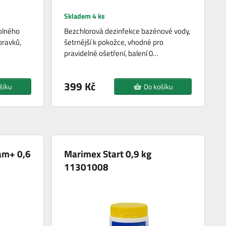
Skladem 4 ks
olného
Bezchlorová dezinfekce bazénové vody,
pravků,
šetrnější k pokožce, vhodné pro
pravidelné ošetření, balení 0…
399 Kč
šíku
Do košíku
ám+ 0,6
Marimex Start 0,9 kg
11301008