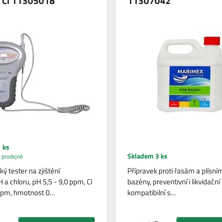
a Cl 11305018
11307042
 ks
Skladem 3 ks
 prodejně
ký tester na zjištění
Přípravek proti řasám a plísní
a chloru, pH 5,5 - 9,0 ppm, Cl
bazény, preventivní i likvidační
 ppm, hmotnost 0…
kompatibilní s…