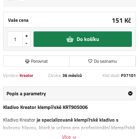
151 Kč
Vaše cena
+
Do košíku
-
Porovnat
Do seznamu
Výrobce:
Kreator
Záruka:
36 měsíců
Kód zboží:
P37101
Popis a parametry
Kladivo Kreator klempířské KRT905006
Kladivo Kreator
je specializované klempířské kladivo s
kulovou hlavou, které je určeno pro profesionální klempířské
práce.
Nástroj
má celkovou hmotnost 450 g, což zajišťuje
Více