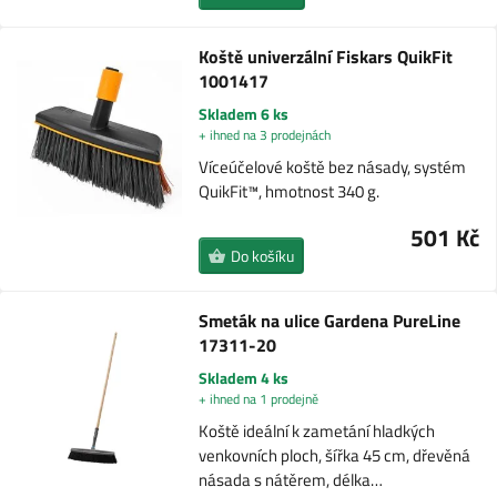
Koště univerzální Fiskars QuikFit
1001417
Skladem 6 ks
+ ihned na 3 prodejnách
Víceúčelové koště bez násady, systém
QuikFit™, hmotnost 340 g.
501 Kč
Do košíku
Smeták na ulice Gardena PureLine
17311-20
Skladem 4 ks
+ ihned na 1 prodejně
Koště ideální k zametání hladkých
venkovních ploch, šířka 45 cm, dřevěná
násada s nátěrem, délka…