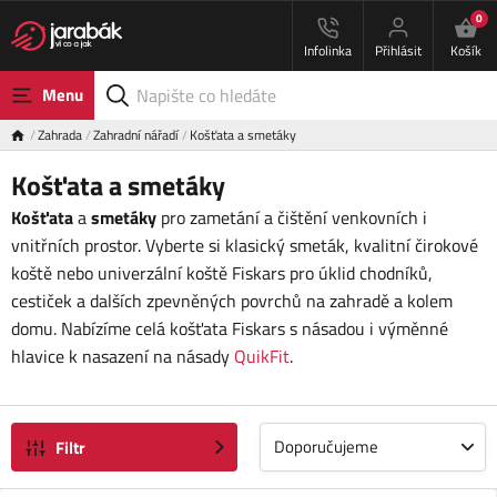
0
Infolinka
Přihlásit
Košík
Menu
Zahrada
Zahradní nářadí
Košťata a smetáky
Košťata a smetáky
Košťata
a
smetáky
pro zametání a čištění venkovních i
vnitřních prostor. Vyberte si klasický smeták, kvalitní čirokové
koště nebo univerzální koště Fiskars pro úklid chodníků,
cestiček a dalších zpevněných povrchů na zahradě a kolem
domu. Nabízíme celá košťata Fiskars s násadou i výměnné
hlavice k nasazení na násady
QuikFit
.
Doporučujeme
Filtr