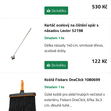
530 Kč
Do košíku
Kartáč ocelový na čištění spár s
násadou Levior 52198
Skladem 1 ks
Délka násady 140 cm, smrkové dřevo,
ocelové dráty.
122 Kč
Do košíku
Koště Fiskars OneClick 1080699
Skladem 1 ks
Úzké koště pro úklid hrubých nečistot v
exteriéru, Fiskars OneClick, šířka 34,3
cm, dlouhé tuhé…