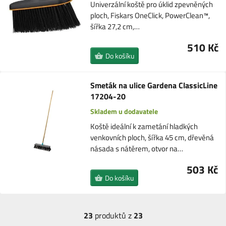
Univerzální koště pro úklid zpevněných
ploch, Fiskars OneClick, PowerClean™,
šířka 27,2 cm,…
510 Kč
Do košíku
Smeták na ulice Gardena ClassicLine
17204-20
Skladem u dodavatele
Koště ideální k zametání hladkých
venkovních ploch, šířka 45 cm, dřevěná
násada s nátěrem, otvor na…
503 Kč
Do košíku
23
produktů z
23