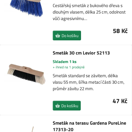
Cestářský smeták z bukového dřeva s
dlouhým vlasem, délka 25 cm, odolnost
vůči agresivnímu…
58 Kč
Do košíku
Smeták 30 cm Levior 52113
Skladem 1 ks
+ ihned na 1 prodejně
Smeták standard se závitem, délka
vlasu 55 mm, šířka metací části 30 cm,
průměr závitu 22 mm.
47 Kč
Do košíku
Smeták na terasu Gardena PureLine
17313-20