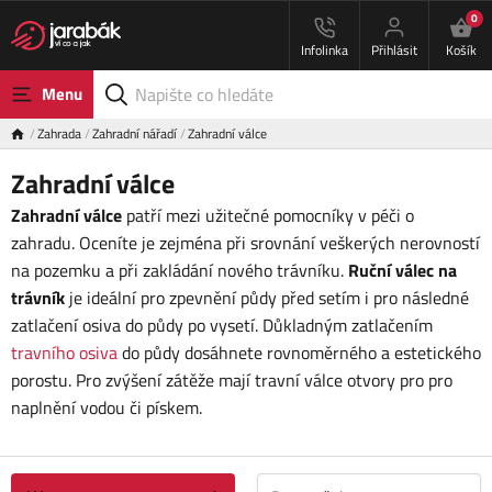
0
Infolinka
Přihlásit
Košík
Menu
Zahrada
Zahradní nářadí
Zahradní válce
Zahradní válce
Zahradní válce
patří mezi užitečné pomocníky v péči o
zahradu. Oceníte je zejména při srovnání veškerých nerovností
na pozemku a při zakládání nového trávníku.
Ruční válec na
trávník
je ideální pro zpevnění půdy před setím i pro následné
zatlačení osiva do půdy po vysetí. Důkladným zatlačením
travního osiva
do půdy dosáhnete rovnoměrného a estetického
porostu. Pro zvýšení zátěže mají travní válce otvory pro pro
naplnění vodou či pískem.