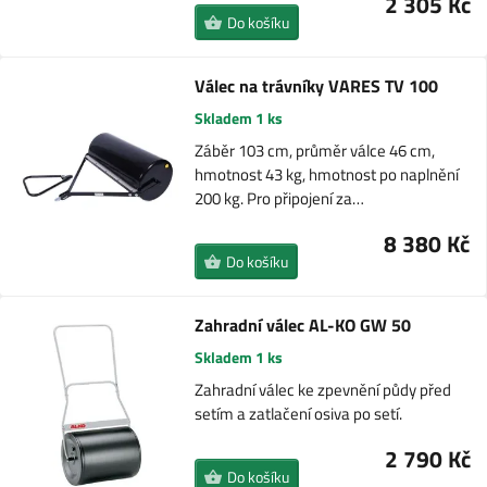
2 305 Kč
Do košíku
Válec na trávníky VARES TV 100
Skladem 1 ks
Záběr 103 cm, průměr válce 46 cm,
hmotnost 43 kg, hmotnost po naplnění
200 kg. Pro připojení za…
8 380 Kč
Do košíku
Zahradní válec AL-KO GW 50
Skladem 1 ks
Zahradní válec ke zpevnění půdy před
setím a zatlačení osiva po setí.
2 790 Kč
Do košíku