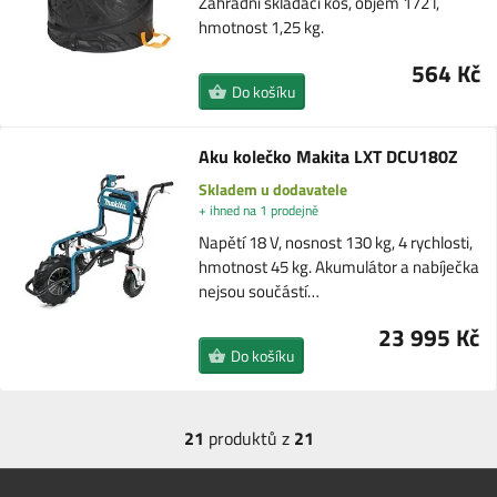
Zahradní skládací koš, objem 172 l,
hmotnost 1,25 kg.
564 Kč
Do košíku
Aku kolečko Makita LXT DCU180Z
Skladem u dodavatele
+ ihned na 1 prodejně
Napětí 18 V, nosnost 130 kg, 4 rychlosti,
hmotnost 45 kg. Akumulátor a nabíječka
nejsou součástí…
23 995 Kč
Do košíku
21
produktů z
21