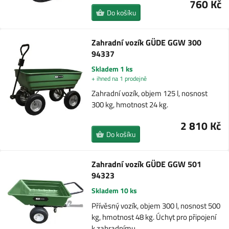
760 Kč
Do košíku
Zahradní vozík GÜDE GGW 300
94337
Skladem 1 ks
+ ihned na 1 prodejně
Zahradní vozík, objem 125 l, nosnost
300 kg, hmotnost 24 kg.
2 810 Kč
Do košíku
Zahradní vozík GÜDE GGW 501
94323
Skladem 10 ks
Přívěsný vozík, objem 300 l, nosnost 500
kg, hmotnost 48 kg. Úchyt pro připojení
k zahradnímu…