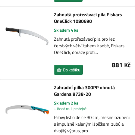
Zahnutá prořezávací pila Fiskars
OneClick 1080690
Skladem 4 ks
Zahnutá prořezávací pila pro řez
čerstvých větví tahem k sobě, Fiskars
OneClick, dorazy proti…
881 Kč
Do košíku
Zahradní pilka 300PP ohnutá
Gardena 8738-20
Skladem 2 ks
+ ihned na 1 prodejně
Pilový list o délce 30 cm, přesné ozubení
s impulzně kalenými špičkami zubů a
dvojitý výbrus, pro…