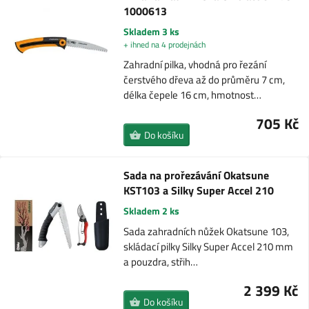
1000613
Skladem 3 ks
+ ihned na 4 prodejnách
Zahradní pilka, vhodná pro řezání
čerstvého dřeva až do průměru 7 cm,
délka čepele 16 cm, hmotnost…
705 Kč
Do košíku
Sada na prořezávání Okatsune
KST103 a Silky Super Accel 210
Skladem 2 ks
Sada zahradních nůžek Okatsune 103,
skládací pilky Silky Super Accel 210 mm
a pouzdra, střih…
2 399 Kč
Do košíku