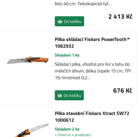
listu 40 cm. Teleskopická tyč…
2 413 Kč
Do košíku
Pilka skládací Fiskars PowerTooth™
1062932
Skladem 1 ks
Skládací pilka, vhodná pro řez v tahu do
měkčích dřevin, délka čepele 15 cm, TPI
19, hmotnost 0,2…
676 Kč
Do košíku
Pilka stavební Fiskars Xtract SW72
1000612
Skladem 2 ks
+ ihned na 4 prodejnách