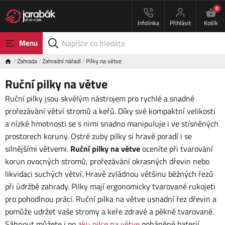
0
Infolinka
Přihlásit
Košík
Menu
Zahrada
Zahradní nářadí
Pilky na větve
Ruční pilky na větve
Ruční pilky jsou skvělým nástrojem pro rychlé a snadné
prořezávání větví stromů a keřů. Díky své kompaktní velikosti
a nízké hmotnosti se s nimi snadno manipuluje i ve stísněných
prostorech koruny. Ostré zuby pilky si hravě poradí i se
silnějšími větvemi.
Ruční pilky na větve
oceníte při tvarování
korun ovocných stromů, prořezávání okrasných dřevin nebo
likvidaci suchých větví. Hravě zvládnou většinu běžných řezů
při údržbě zahrady. Pilky mají ergonomicky tvarované rukojeti
pro pohodlnou práci. Ruční pilka na větve usnadní řez dřevin a
pomůže udržet vaše stromy a keře zdravé a pěkně tvarované.
Sáhnout můžete i po
aku pilce na větve
poháněné baterií.