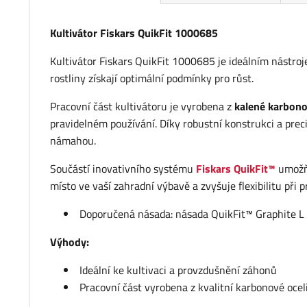
Kultivátor Fiskars QuikFit 1000685
Kultivátor Fiskars QuikFit 1000685 je ideálním nástro
rostliny získají optimální podmínky pro růst.
Pracovní část kultivátoru je vyrobena z
kalené karbono
pravidelném používání. Díky robustní konstrukci a prec
námahou.
Součástí inovativního systému
Fiskars QuikFit™
umožňu
místo ve vaší zahradní výbavě a zvyšuje flexibilitu při p
Doporučená násada: násada QuikFit™ Graphite L 
Výhody:
Ideální ke kultivaci a provzdušnění záhonů
Pracovní část vyrobena z kvalitní karbonové ocel