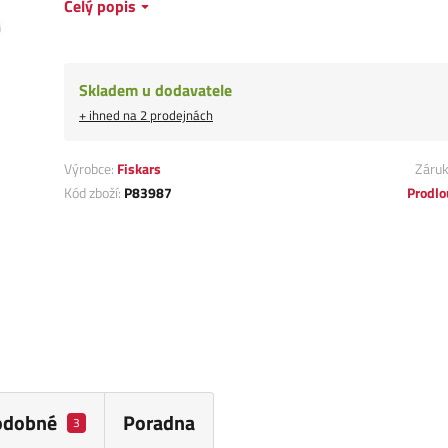
Celý popis
Skladem u dodavatele
+ ihned na 2 prodejnách
Výrobce:
Fiskars
Záru
Kód zboží:
P83987
Prodlo
odobné
Poradna
3