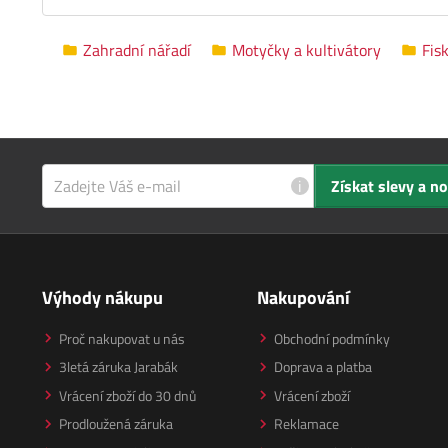
Zahradní nářadí
Motyčky a kultivátory
Fis
i
Získat slevy a n
Výhody nákupu
Nakupování
Proč nakupovat u nás
Obchodní podmínky
3letá záruka Jarabák
Doprava a platba
Vrácení zboží do 30 dnů
Vrácení zboží
Prodloužená záruka
Reklamace