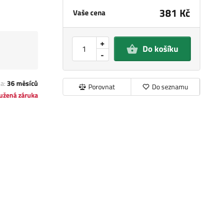
381 Kč
Vaše cena
+
Do košíku
-
ka:
36 měsíců
Porovnat
Do seznamu
užená záruka