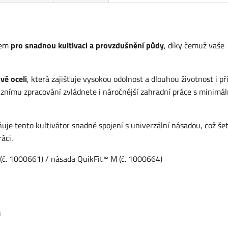
jem
pro snadnou kultivaci a provzdušnění půdy
, díky čemuž vaše
vé oceli
, která zajišťuje vysokou odolnost a dlouhou životnost i př
iznímu zpracování zvládnete i náročnější zahradní práce s minimál
je tento kultivátor snadné spojení s univerzální násadou, což šet
ráci.
(č. 1000661) / násada QuikFit™ M (č. 1000664)
i