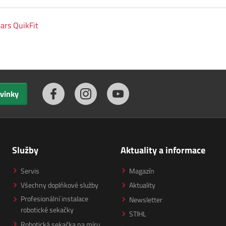
kars QuikFit
ovinky
Služby
Aktuality a informace
Servis
Magazín
Všechny doplňkové služby
Aktuality
Profesionální instalace
Newsletter
robotické sekačky
STIHL
Robotická sekačka na míru