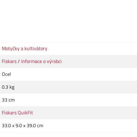
Motyčky a kultivátory
Fiskars
/
Informace o výrobci
Ocel
0.3 kg
33 cm
Fiskars QuikFit
33.0 x 9.0 x 39.0 cm