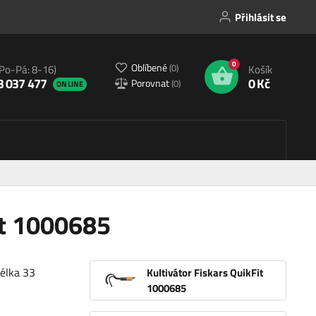
Přihlásit se
0
Oblíbené
(
0
)
(Po-Pá: 8-16)
Košík
3 037 477
0 Kč
Porovnat
(
0
)
ONLINE
it 1000685
délka 33
Kultivátor Fiskars QuikFit
1000685