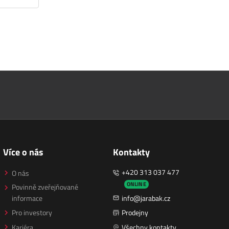
Více o nás
Kontakty
+420 313 037 477
O nás
ONLINE
Povinně zveřejňované
informace
info@jarabak.cz
Pro investory
Prodejny
Kariéra
Všechny kontakty