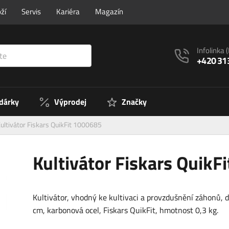
ží
Servis
Kariéra
Magazín
Infolinka
+420 31
 dárky
Výprodej
Značky
ultivátor Fiskars QuikFit 1000685
Kultivátor Fiskars QuikF
Kultivátor, vhodný ke kultivaci a provzdušnění záhonů, 
cm, karbonová ocel, Fiskars QuikFit, hmotnost 0,3 kg.