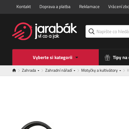
Kontakt
Doprava a platba
Reklamace
Vrácení zbo
Vyberte si kategorii
Tipy na
Zahrada
Zahradní nářadí
Motyčky a kultivátory
K