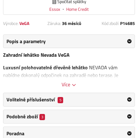
Spočítat splátky
Essox
・
Home Credit
Výrobce:
VeGA
Záruka:
36 měsíců
Kód zboží:
P14685
Popis a parametry
Zahradní lehátko Nevada VeGA
Luxusní polohovatelné dřevěné lehátko
NEVADA vám
nabídne dokonalý odpočinek na zahradě nebo terase. Je
vyrobeno z tvrdého tropického dřeva Akácie.
Vysoce odolné
,
Více
vhodné k vnitřnímu i venkovnímu použití při použití vhodné
impregnace.
Volitelné příslušenství
5
Akácie
má úžasné užitné vlastnosti. Při správném zacházení se
Podobné zboží
3
vyznačuje
odolností proti stárnutí a biologické degradaci
. Jde
o tvrdé dřevo, pocházející z rychle rostoucích stromů
Poradna
tropických lesů východní Asie a jižní Ameriky.