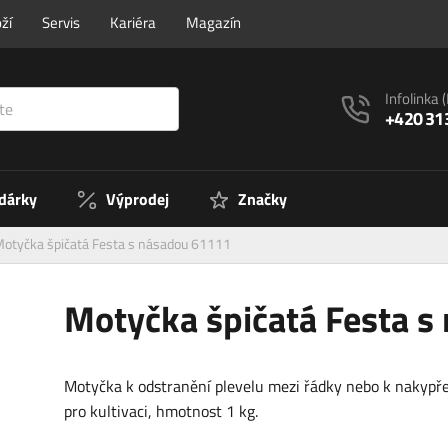
ží
Servis
Kariéra
Magazín
Infolinka
+420 31
 dárky
Výprodej
Značky
otyčka špičatá Festa s násadou 61111
Motyčka špičatá Festa 
Motyčka k odstranění plevelu mezi řádky nebo k nakypř
pro kultivaci, hmotnost 1 kg.