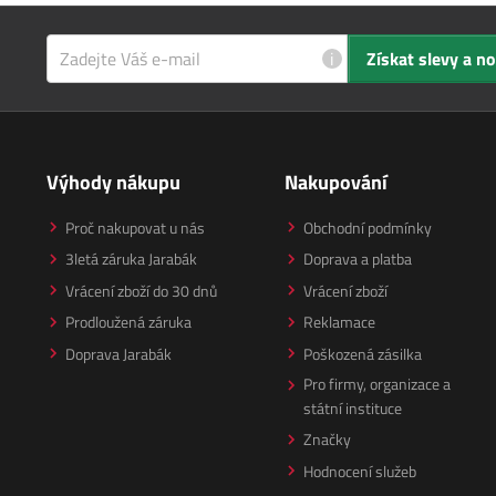
i
Získat slevy a n
Výhody nákupu
Nakupování
Proč nakupovat u nás
Obchodní podmínky
3letá záruka Jarabák
Doprava a platba
Vrácení zboží do 30 dnů
Vrácení zboží
Prodloužená záruka
Reklamace
Doprava Jarabák
Poškozená zásilka
Pro firmy, organizace a
státní instituce
Značky
Hodnocení služeb