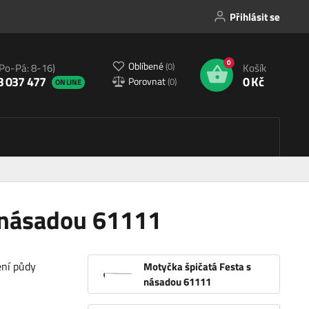
Přihlásit se
0
Oblíbené
(
0
)
(Po-Pá: 8-16)
Košík
3 037 477
0 Kč
Porovnat
(
0
)
ONLINE
s násadou 61111
ení půdy
Motyčka špičatá Festa s
násadou 61111