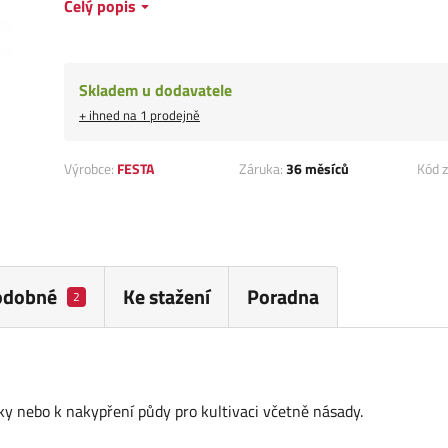
Celý popis
Skladem u dodavatele
+ ihned na 1 prodejně
Výrobce:
FESTA
Záruka:
36 měsíců
Kód z
odobné
Ke stažení
Poradna
2
ky nebo k nakypření půdy pro kultivaci včetně násady.