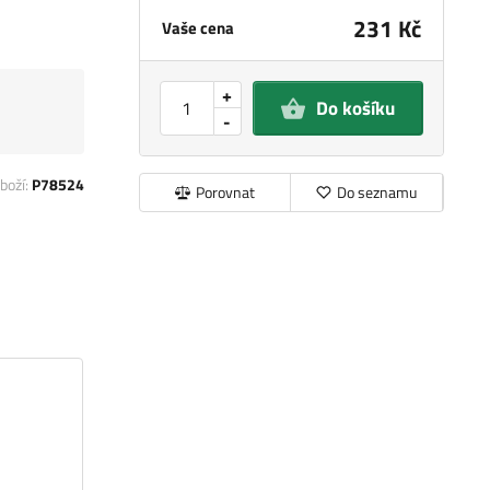
231 Kč
Vaše cena
+
Do košíku
-
boží:
P78524
Porovnat
Do seznamu