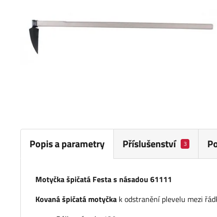
Popis a parametry
Příslušenství
P
3
Motyčka špičatá Festa s násadou 61111
Kovaná špičatá motyčka
k odstranění plevelu mezi řád