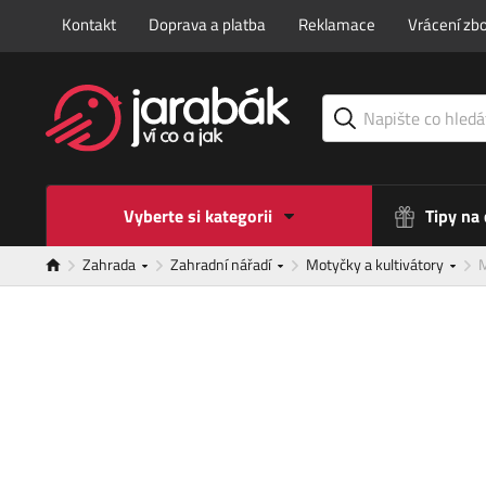
Kontakt
Doprava a platba
Reklamace
Vrácení zbo
Vyberte si kategorii
Tipy na
Zahrada
Zahradní nářadí
Motyčky a kultivátory
M