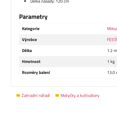
Délka násady: 120 cm
Parametry
Kategorie
Motyč
Výrobce
FEST
Délka
1.2 m
Hmotnost
1 kg
Rozměry balení
13.0 
Zahradní nářadí
Motyčky a kultivátory