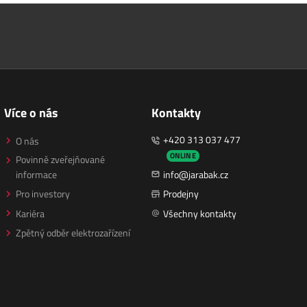
Více o nás
Kontakty
+420 313 037 477
O nás
ONLINE
Povinně zveřejňované
informace
info@jarabak.cz
Pro investory
Prodejny
Kariéra
Všechny kontakty
Zpětný odběr elektrozařízení