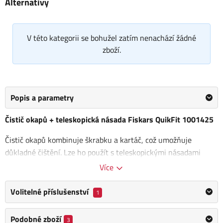
Alternativy
V této kategorii se bohužel zatím nenachází žádné
zboží.
Popis a parametry
Čistič okapů + teleskopická násada Fiskars QuikFit 1001425
Čistič okapů kombinuje škrabku a kartáč, což umožňuje
důkladné čištění. Lze ho použít s teleskopickými násadami
systému
Fiskars QuikFit™
, který zajišťuje snadné a pevné
Více
připojení. Kartáč i škrabka jsou nastavitelné pro optimální
funkci.
Volitelné příslušenství
1
Tento multifunkční nástroj je ideální pro každou domácnost,
Podobné zboží
3
protože
umožňuje snadné čištění i těžko přístupných míst a