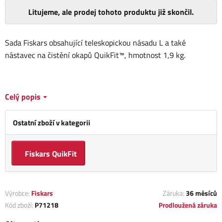
Litujeme, ale prodej tohoto produktu již skončil.
Sada Fiskars obsahující teleskopickou násadu L a také
nástavec na čistění okapů QuikFit™, hmotnost 1,9 kg.
Celý popis
Ostatní zboží v kategorii
Fiskars QuikFit
Výrobce:
Fiskars
Záruka:
36 měsíců
Kód zboží:
P71218
Prodloužená záruka