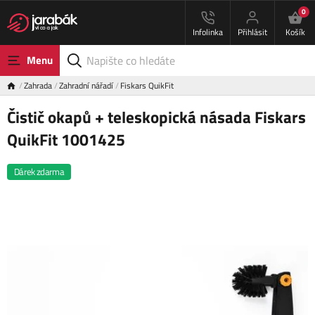
0
Infolinka
Přihlásit
Košík
Menu
Zahrada
Zahradní nářadí
Fiskars QuikFit
Čistič okapů + teleskopická násada Fiskars
QuikFit 1001425
Dárek zdarma