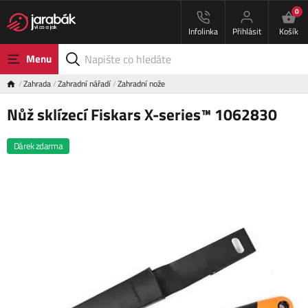
0
Infolinka
Přihlásit
Košík
Menu
Zahrada
Zahradní nářadí
Zahradní nože
Nůž sklízecí Fiskars X-series™ 1062830
Dárek zdarma