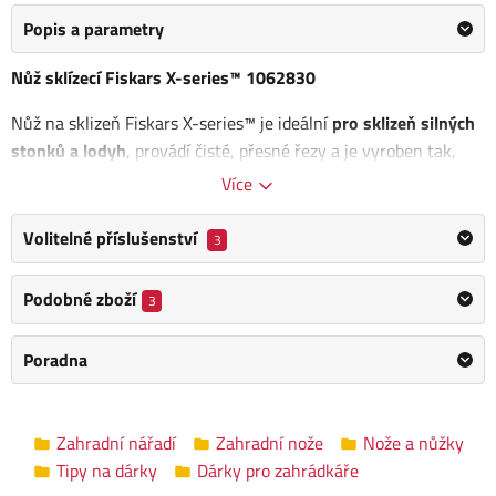
Popis a parametry
Nůž sklízecí Fiskars X-series™ 1062830
Nůž na sklizeň Fiskars X-series™ je ideální
pro sklizeň silných
stonků a lodyh
, provádí čisté, přesné řezy a je vyroben tak,
aby vydržel co nejdéle. Jeho precizně broušená čepel z
Více
nerezové oceli má plochý hrot pro rychlé řezy a zoubkovanou
část pro řezání vláknitými stonky.
Volitelné příslušenství
3
Prodloužený třmen
zvyšuje odolnost
, zatímco ergonomická
Podobné zboží
3
rukojeť poskytuje pohodlí a kontrolu. Přiložený obal z tvrdého
plastu s poutkem na opasek je vhodný pro skladování a
Poradna
bezpečnou přepravu.
Délka čepele: 15 cm
Rozměr (d x š x v): 3,8 x 7 x 34,6 cm
Zahradní nářadí
Zahradní nože
Nože a nůžky
Tipy na dárky
Dárky pro zahrádkáře
Výhody: