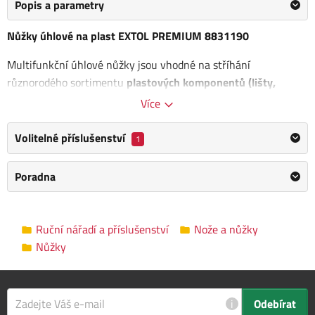
Popis a parametry
Nůžky úhlové na plast EXTOL PREMIUM 8831190
Multifunkční úhlové nůžky jsou vhodné na stříhání
různorodého sortimentu
plastových komponentů (lišty,
profily, trubky)
pro elektrikáře, podlaháře, instalatéry,
Více
nábytkáře atd.
Volitelné příslušenství
1
Mají možností nastavení vodicího úhelníku
do poloh
90°-45°-22,5°
.
Poradna
Délka: 245 mm
Výhody:
Ruční nářadí a příslušenství
Nože a nůžky
Nůžky
Možnost nastavení úhlu střihu
Měkčená protiskluzová úprava rukojeti
Kategorie
Nůžky
i
Odebírat