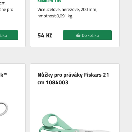
Skladem 1 ks
 cm,
odné pro
Víceúčelové, nerezové, 200 mm,
hmotnost 0,091 kg.
54 Kč
šíku
Do košíku
ck™
Nůžky pro práváky Fiskars 21
cm 1084003