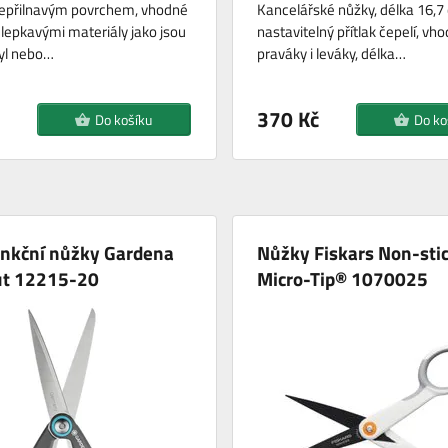
nepřilnavým povrchem, vhodné
Kancelářské nůžky, délka 16,7
s lepkavými materiály jako jsou
nastavitelný přítlak čepelí, vh
nyl nebo…
praváky i leváky, délka…
370 Kč
Do košíku
Do ko
unkční nůžky Gardena
Nůžky Fiskars Non-sti
ut 12215-20
Micro-Tip® 1070025