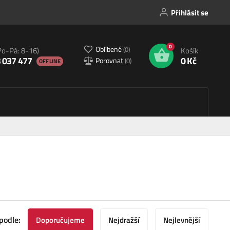
Přihlásit se
0
Oblíbené
(
0
)
Po-Pá: 8-16)
Košík
 037 477
0 Kč
Porovnat
(
0
)
OFFLINE
podle:
Doporučujeme
Nejdražší
Nejlevnější