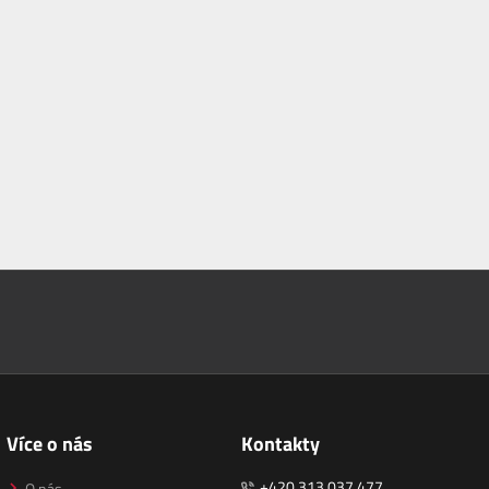
Více o nás
Kontakty
+420 313 037 477
O nás