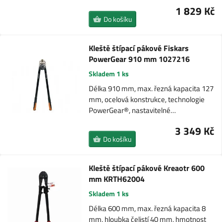
1 829 Kč
Do košíku
Kleště štípací pákové Fiskars
PowerGear 910 mm 1027216
Skladem 1 ks
Délka 910 mm, max. řezná kapacita 127
mm, ocelová konstrukce, technologie
PowerGear®, nastavitelné…
3 349 Kč
Do košíku
Kleště štípací pákové Kreaotr 600
mm KRTH62004
Skladem 1 ks
Délka 600 mm, max. řezná kapacita 8
mm, hloubka čelistí 40 mm, hmotnost