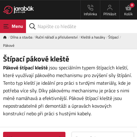
0
Infolinka
Přihlásit
Košík
Menu
Dílna a stavba
Ruční nářadí a příslušenství
Kleště a hasáky
Štípací
Pákové
Štípací pákové kleště
Pákové štípací kleště
jsou speciálním typem štípacích kleští,
které využívají pákového mechanismu pro zvýšení síly štípání.
Tento typ kleští je ideální pro práci s tvrdými materiály, kde je
potřeba více síly. Díky pákovému mechanismu je práce s nimi
méně namáhavá a efektivnější. Pákové štípací kleště jsou
nepostradatelné při demontáži a úpravách kovových
konstrukcí nebo při práci s hustými kabely.