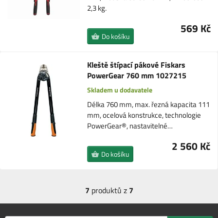
2,3 kg.
569 Kč
Do košíku
Kleště štípací pákové Fiskars
PowerGear 760 mm 1027215
Skladem u dodavatele
Délka 760 mm, max. řezná kapacita 111
mm, ocelová konstrukce, technologie
PowerGear®, nastavitelné…
2 560 Kč
Do košíku
7
produktů z
7