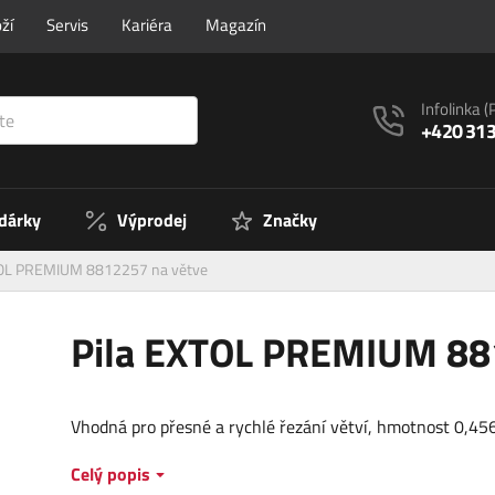
ží
Servis
Kariéra
Magazín
Infolinka
(
+420 313
 dárky
Výprodej
Značky
TOL PREMIUM 8812257 na větve
Pila EXTOL PREMIUM 88
Vhodná pro přesné a rychlé řezání větví, hmotnost 0,456
Celý popis