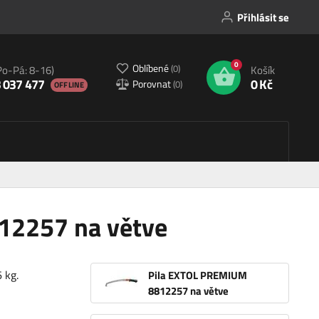
Přihlásit se
0
Oblíbené
(
0
)
Po-Pá: 8-16)
Košík
 037 477
0 Kč
Porovnat
(
0
)
OFFLINE
12257 na větve
 kg.
Pila EXTOL PREMIUM
8812257 na větve