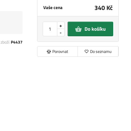
340 Kč
Vaše cena
+
Do košíku
-
 zboží:
P4437
Porovnat
Do seznamu