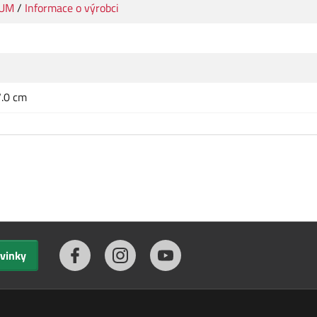
IUM
/
Informace o výrobci
7.0 cm
ovinky