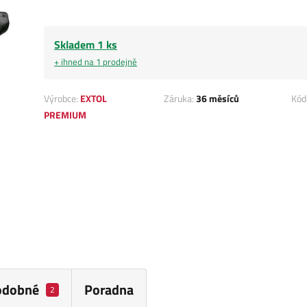
Skladem 1 ks
+ ihned na 1 prodejně
Výrobce:
EXTOL
Záruka:
36 měsíců
Kód
PREMIUM
odobné
Poradna
2