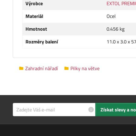
Výrobce
EXTOL PREM
Materiál
Ocel
Hmotnost
0.456 kg
Rozměry balení
11.0 x 3.0 x 5
Zahradní nářadí
Pilky na větve
i
Získat slevy a n