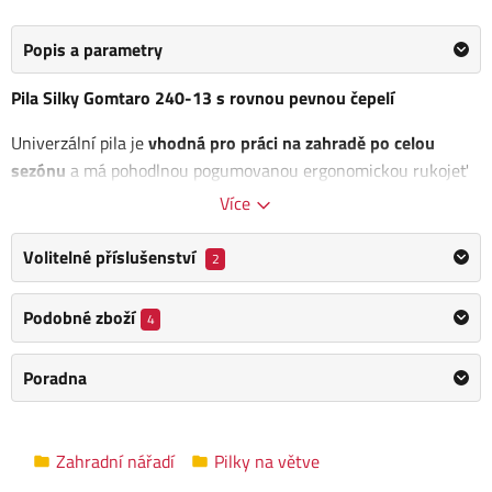
Popis a parametry
Pila Silky Gomtaro 240-13 s rovnou pevnou čepelí
Univerzální pila je
vhodná pro práci na zahradě po celou
sezónu
a má pohodlnou pogumovanou ergonomickou rukojeť
pro pevný úchop. Jemné a ostré zuby zanechají extrémně
Více
hladký řez. Je vhodná pro řezání ovocných stromků nebo
stromů jako je například buk.
Volitelné příslušenství
2
Rozměr: 410 x 110 x 40 mm
Podobné zboží
4
Délka pilového listu: 240 mm
Hlavní použití: suché dřevo
Poradna
Výhody:
Ostré zuby
Zahradní nářadí
Pilky na větve
Pevnost