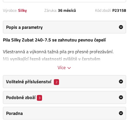
Výrobce:
Silky
Záruka:
36 měsíců
Kód zboží:
P23158
Popis a parametry
Pila Silky Zubat 240-7.5 se zahnutou pevnou čepelí
Všestranná a výkonná tažná pila pro přesné prořezávání.
Má
vynikající řezné vlastnosti zvláště v čerstvém
dřevu.
Zahnutá čepel poskytne rychlost, sílu a přesnost,
Více
kterou potřebujete. I při častém používání zůstanou zuby stále
ostré a zanechají po sobě hladký řez.
Volitelné příslušenství
2
Rozměr: 445 x 120 x 45 mm
Podobné zboží
3
Délka pilového listu: 240 mm
Výhody:
Poradna
Odolnost