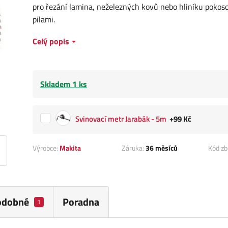
pro řezání lamina, neželezných kovů nebo hliníku pokos
pilami.
Celý popis
Skladem 1 ks
Svinovací metr Jarabák - 5m
+99 Kč
Výrobce:
Makita
Záruka:
36 měsíců
Kód zb
odobné
Poradna
1