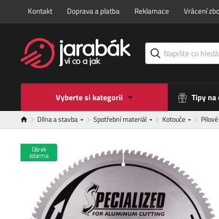
Kontakt
Doprava a platba
Reklamace
Vrácení zbo
Vyberte si kategorii
Tipy na
Dílna a stavba
Spotřební materiál
Kotouče
Pilov
Dárek
zdarma