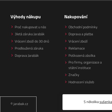
Výhody nákupu
Nakupování
Proč nakupovat u nás
Obchodní podmínky
3letá záruka Jarabák
Doprava a platba
Vrácení zboží do 30 dnů
Vrácení zboží
Prodloužená záruka
Reklamace
Doprava Jarabák
Poškozená zásilka
Pro firmy, organizace a
státní instituce
Značky
Hodnocení služeb
S několika
sušenk
© jarabak.cz