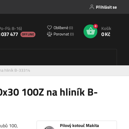
Přihlásit se
0
Oblíbené
(
0
)
Po-Pá: 8-16)
Košík
 037 477
0 Kč
Porovnat
(
0
)
OFFLINE
na hliník B-33314
0x30 100Z na hliník B-
zubů 100,
Pilový kotouč Makita