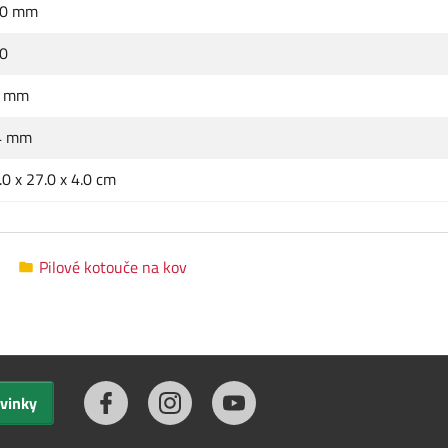
0 mm
0
0 mm
4 mm
.0 x 27.0 x 4.0 cm
Pilové kotouče na kov
ovinky