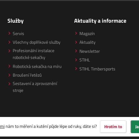
Služby
Aktuality a informace
Servis
Magazín
Všechny doplňkové služby
Aktuality
Profesionální instalace
Newsletter
robotické sekačky
STIHL
Robotická sekačka na míru
STIHL Timbersports
Broušení řetězů
Sestavení a zprovoznění
stroje
ami
nám to měření a kutění půjde lépe od ruky, dáte si?
Hrotím to
Ja