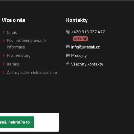
Více o nás
Kontakty
+420 313 037 477
O nás
OFFLINE
Povinně zveřejňované
informace
info@jarabak.cz
Pro investory
Prodejny
Kariéra
Všechny kontakty
Zpětný odběr elektrozařízení
sně, nehrotím to