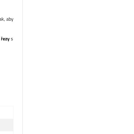
ak, aby
 řezy
s