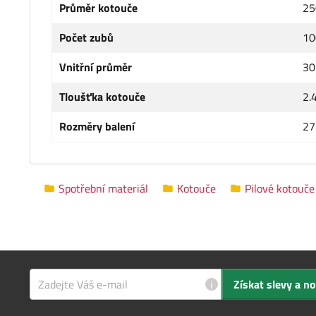
Průměr kotouče
25
Počet zubů
10
Vnitřní průměr
3
Tloušťka kotouče
2.
Rozměry balení
27
Spotřební materiál
Kotouče
Pilové kotouče
i
Získat slevy a n