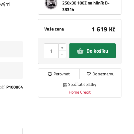
250x30 100Z na hliník B-
ovými
33314
1 619 Kč
Vaše cena
+
Do košíku
-
Porovnat
Do seznamu
Spočítat splátky
oží:
P100864
Home Credit