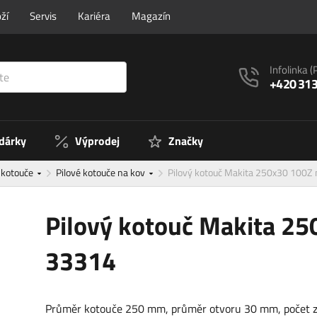
ží
Servis
Kariéra
Magazín
Infolinka
(
+420 313
 dárky
Výprodej
Značky
é kotouče
Pilové kotouče na kov
Pilový kotouč Makita 250x30 100Z 
Pilový kotouč Makita 25
33314
Průměr kotouče 250 mm, průměr otvoru 30 mm, počet 