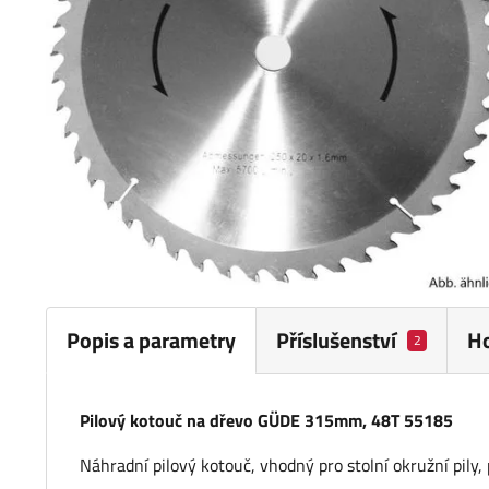
Popis a parametry
Příslušenství
H
2
Pilový kotouč na dřevo GÜDE 315mm, 48T 55185
Náhradní pilový kotouč, vhodný pro stolní okružní pily,