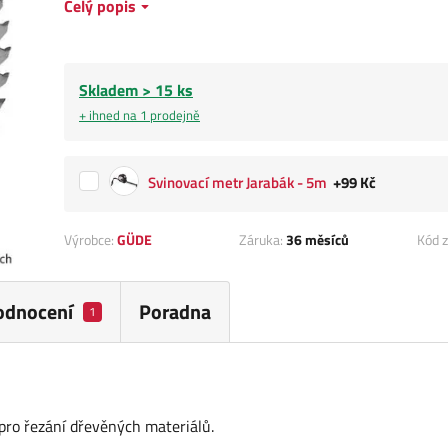
Celý popis
Skladem > 15 ks
+ ihned na 1 prodejně
Svinovací metr Jarabák - 5m
+99 Kč
Výrobce:
GÜDE
Záruka:
36 měsíců
Kód z
odnocení
Poradna
1
 pro řezání dřevěných materiálů.