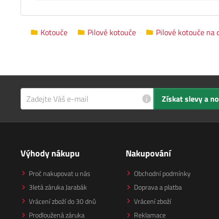
Kotouče
Pilové kotouče
Pilové kotouče na 
i
Získat slevy a n
Výhody nákupu
Nakupování
Proč nakupovat u nás
Obchodní podmínky
3letá záruka Jarabák
Doprava a platba
Vrácení zboží do 30 dnů
Vrácení zboží
Prodloužená záruka
Reklamace