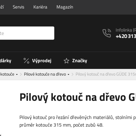
ží
Servis
Kariéra
Magazín
Infolinka
(
+420 313
 dárky
Výprodej
Značky
é kotouče
Pilové kotouče na dřevo
Pilový kotouč na dřevo GÜDE 3
Pilový kotouč na dřevo
Pilový kotouč pro řezání dřevěných materiálů, stolními p
průměr kotouče 315 mm, počet zubů 48.