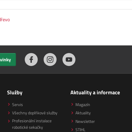
dřevo
ovinky
Služby
Aktuality a informace
Servis
Magazín
Všechny doplňkové služby
Aktuality
Profesionální instalace
Newsletter
robotické sekačky
STIHL