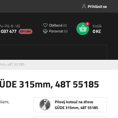
Přihlásit se
0
Oblíbené
(
0
)
Po-Pá: 8-16)
Košík
 037 477
0 Kč
Porovnat
(
0
)
OFFLINE
15mm, 48T 55185
 GÜDE 315mm, 48T 55185
ilami,
Pilový kotouč na dřevo
GÜDE 315mm, 48T 55185