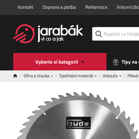
Kontakt
Doprava a platba
Reklamace
Vrácení zbo
Vyberte si kategorii
Tipy na
Dílna a stavba
Spotřební materiál
Kotouče
Pilov