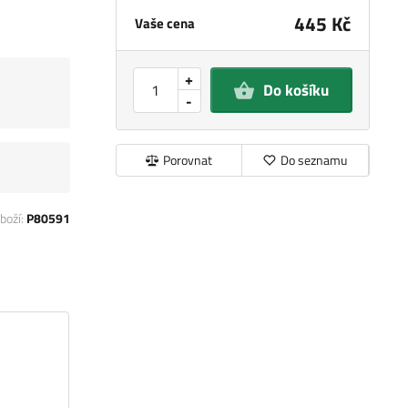
445 Kč
Vaše cena
+
Do košíku
-
Porovnat
Do seznamu
boží:
P80591