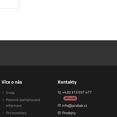
Více o nás
Kontakty
+420 313 037 477
O nás
OFFLINE
Povinně zveřejňované
informace
info@jarabak.cz
Pro investory
Prodejny