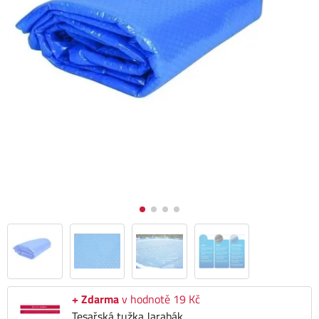
+ Zdarma
v hodnotě 19 Kč
Tesařská tužka Jarabák