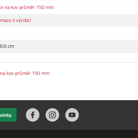
če na kov průměr 150 mm
rmace o výrobci
 0.0 cm
 na kov průměr 150 mm
ovinky