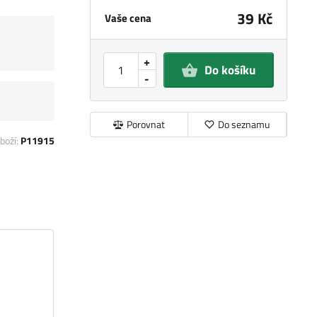
39 Kč
Vaše cena
+
Do košíku
-
Porovnat
Do seznamu
boží:
P11915