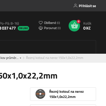
Přihlásit se
0
Oblíbené
(
0
)
(Po-Pá: 8-16)
Košík
3 037 477
0 Kč
Porovnat
(
0
)
ONLINE
a kov průměr…
Řezný kotouč na nerez 150x1,0x22,2mm
150x1,0x22,2mm
Řezný kotouč na nerez
150x1,0x22,2mm