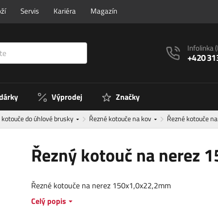
ží
Servis
Kariéra
Magazín
Infolinka
+420 31
 dárky
Výprodej
Značky
 kotouče do úhlové brusky
Řezné kotouče na kov
Řezné kotouče n
Řezný kotouč na nerez 
Řezné kotouče na nerez 150x1,0x22,2mm
Celý popis