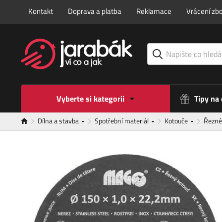
Kontakt
Doprava a platba
Reklamace
Vrácení zbo
Vyberte si kategorii
Tipy na
Dílna a stavba
Spotřební materiál
Kotouče
Řezné