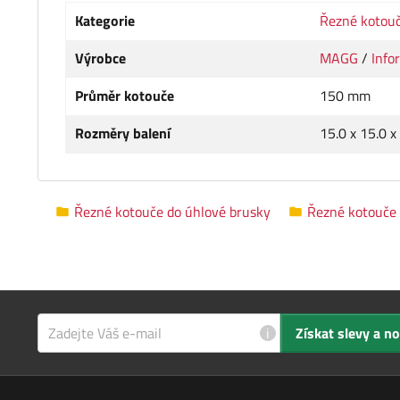
Kategorie
Řezné kotou
Výrobce
MAGG
/
Info
Průměr kotouče
150 mm
Rozměry balení
15.0 x 15.0 x
Řezné kotouče do úhlové brusky
Řezné kotouče
i
Získat slevy a n