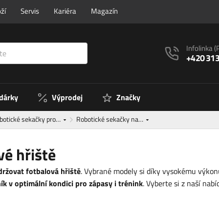
ží
Servis
Kariéra
Magazín
Infolinka
(
+420 313
 dárky
Výprodej
Značky
botické sekačky pro…
Robotické sekačky na…
vé hřiště
držovat fotbalová hřiště
. Vybrané modely si díky vysokému výkon
ík v optimální kondici pro zápasy i trénink
. Vyberte si z naší na