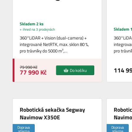
Skladem 2 ks
Skladem 1
+ ihned na 3 prodejnách
360°LiDAR + Vision (dual-camera) +
360°LiDAR
integrované NetRTK, max. sklon 80 %,
integrova
pro trávníky do 5000 m²,…
pro trávn
79 990 Kč
114 99
Do košíku
77 990 Kč
Robotická sekačka Segway
Roboti
Navimow X350E
Navim
Doprava
Doprava
zdarma
zdarma