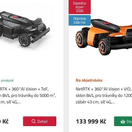
Expedice
srpen
2026
Doprava
zdarma
Na objednávku
 prodejně
RTK + 360°AI Vision + ToF,
NetRTK + 360°AI Vision + VIO,
n 84%, pro trávníky do 5000 m²,
sklon 84%, pro trávníky do 120
cm, síť 4G,…
záběr 43 cm, síť 4G,…
 Kč
133 999 Kč
Detail
Do