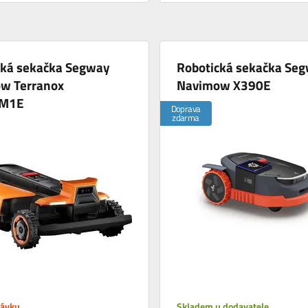
cká sekačka Segway
Robotická sekačka Se
w Terranox
Navimow X390E
M1E
Doprava
zdarma
návku
Skladem u dodavatele