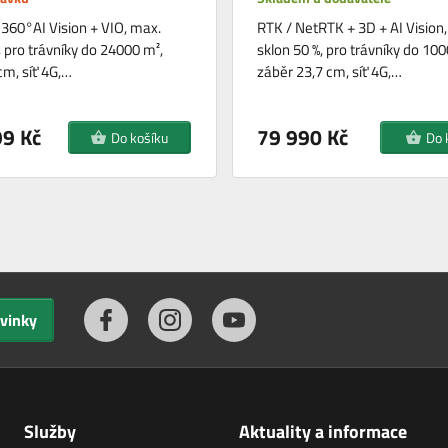
360°AI Vision + VIO, max.
RTK / NetRTK + 3D + AI Vision
, pro trávníky do 24000 m²,
sklon 50 %, pro trávníky do 100
cm, síť 4G,…
záběr 23,7 cm, síť 4G,…
9 Kč
79 990 Kč
Do košíku
Do 
ovinky
Služby
Aktuality a informace