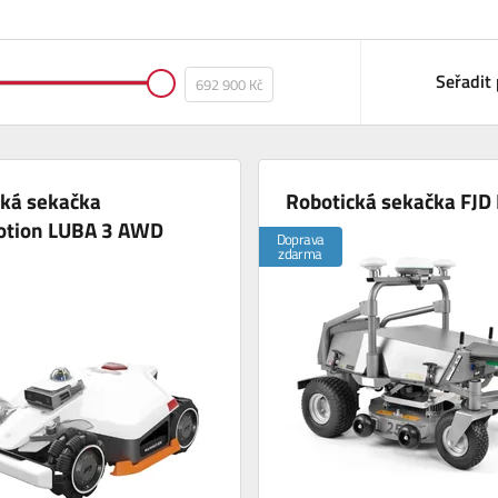
Seřadit 
cká sekačka
Robotická sekačka FJ
tion LUBA 3 AWD
Doprava
zdarma