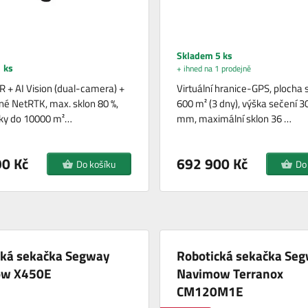
Skladem 5 ks
 ks
+ ihned na 1 prodejně
 + AI Vision (dual-camera) +
Virtuální hranice-GPS, plocha 
né NetRTK, max. sklon 80 %,
600 m² (3 dny), výška sečení 
íky do 10000 m²…
mm, maximální sklon 36 …
0 Kč
692 900 Kč
Do košíku
Do
cká sekačka Segway
Robotická sekačka Se
ow X450E
Navimow Terranox
CM120M1E