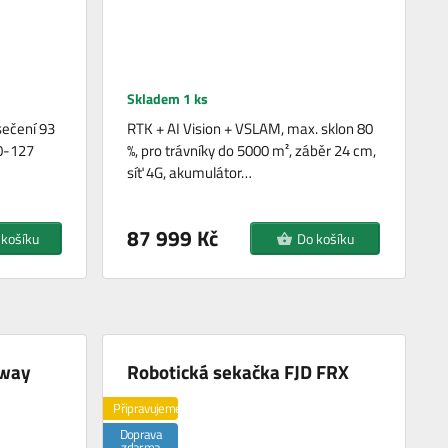
Skladem 1 ks
sečení 93
RTK + AI Vision + VSLAM, max. sklon 80
30-127
%, pro trávníky do 5000 m², záběr 24 cm,
síť 4G, akumulátor…
87 999 Kč
 košíku
Do košíku
gway
Robotická sekačka FJD FRX
Připravujeme
Doprava
zdarma