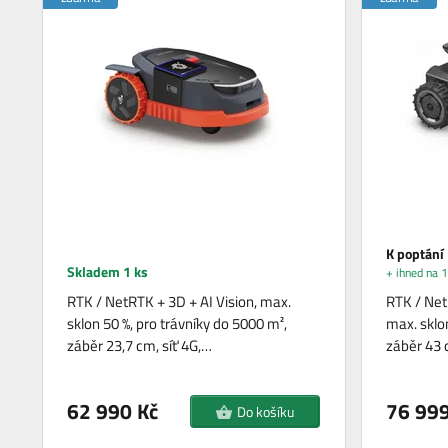
K poptání
Skladem 1 ks
+ ihned na 1
RTK / NetRTK + 3D + AI Vision, max.
RTK / Net
sklon 50 %, pro trávníky do 5000 m²,
max. sklo
záběr 23,7 cm, síť 4G,…
záběr 43 
62 990 Kč
76 999
Do košíku