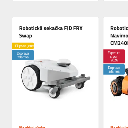
Robotická sekačka FJD FRX
Roboti
Swap
Navimo
CM240
Připravujeme
Expedice
Doprava
srpen
zdarma
2026
Doprava
zdarma
Na objednávku
Na objed