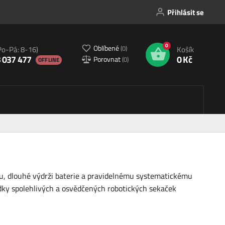
Přihlásit se
0
Oblíbené
(
0
)
Po-Pá: 8-16)
Košík
 037 477
0 Kč
Porovnat
(
0
)
OFFLINE
u, dlouhé výdrži baterie a pravidelnému systematickému
bídky spolehlivých a osvědčených robotických sekaček