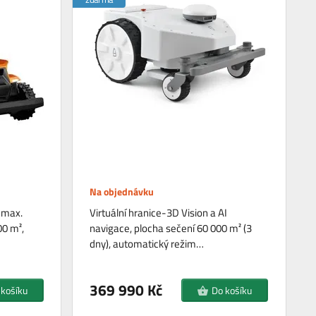
Na objednávku
 max.
Virtuální hranice-3D Vision a AI
00 m²,
navigace, plocha sečení 60 000 m² (3
dny), automatický režim…
369 990 Kč
 košíku
Do košíku