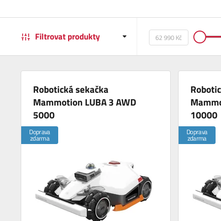
Filtrovat produkty
Robotická sekačka
Roboti
Mammotion LUBA 3 AWD
Mammo
5000
10000
Doprava
Doprava
zdarma
zdarma