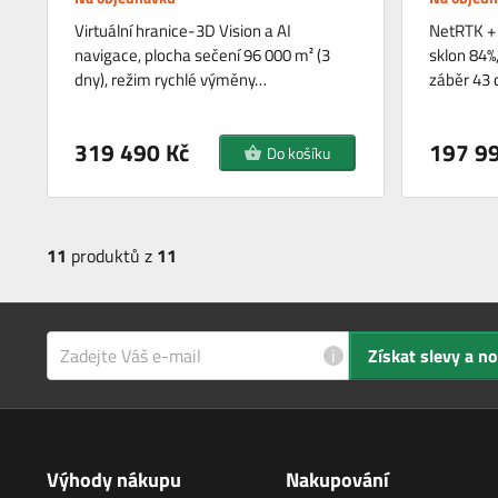
Virtuální hranice-3D Vision a AI
NetRTK + 
navigace, plocha sečení 96 000 m² (3
sklon 84%
dny), režim rychlé výměny…
záběr 43 
319 490 Kč
197 99
Do košíku
11
produktů z
11
i
Získat slevy a n
Výhody nákupu
Nakupování