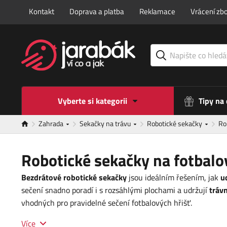
Kontakt
Doprava a platba
Reklamace
Vrácení zbo
Vyberte si kategorii
Tipy na
Zahrada
Sekačky na trávu
Robotické sekačky
Ro
Robotické sekačky na fotbalo
Bezdrátové robotické sekačky
jsou ideálním řešením, jak
u
sečení snadno poradí i s rozsáhlými plochami a udržují
trávn
vhodných pro pravidelné sečení fotbalových hřišť.
Více