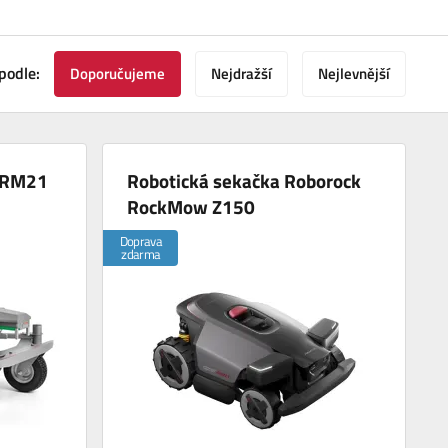
podle:
Doporučujeme
Nejdražší
Nejlevnější
D RM21
Robotická sekačka Roborock
RockMow Z150
Doprava
zdarma