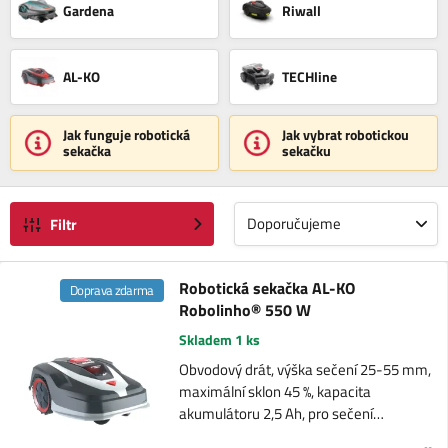
Gardena
Riwall
AL-KO
TECHline
Jak funguje robotická
Jak vybrat robotickou
sekačka
sekačku
Doporučujeme
Filtr
Robotická sekačka AL-KO
Doprava zdarma
Robolinho® 550 W
Skladem 1 ks
Obvodový drát, výška sečení 25-55 mm,
maximální sklon 45 %, kapacita
akumulátoru 2,5 Ah, pro sečení…