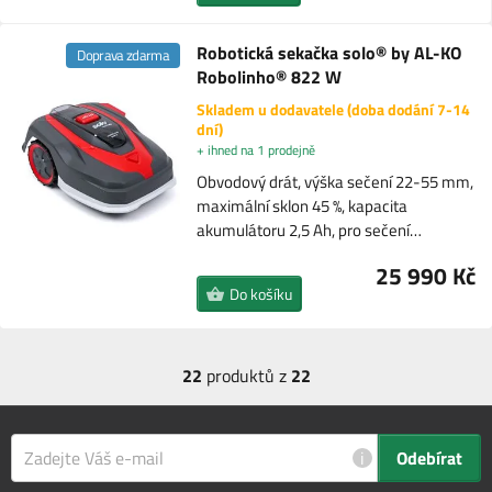
Robotická sekačka solo® by AL-KO
Doprava zdarma
Robolinho® 822 W
Skladem u dodavatele (doba dodání 7-14
dní)
+ ihned na 1 prodejně
Obvodový drát, výška sečení 22-55 mm,
maximální sklon 45 %, kapacita
akumulátoru 2,5 Ah, pro sečení…
25 990 Kč
Do košíku
22
produktů z
22
i
Odebírat