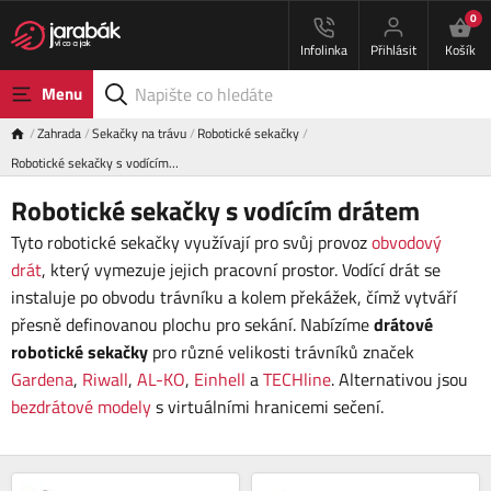
0
Infolinka
Přihlásit
Košík
Menu
Zahrada
Sekačky na trávu
Robotické sekačky
Robotické sekačky s vodícím…
Robotické sekačky s vodícím drátem
Tyto robotické sekačky využívají pro svůj provoz
obvodový
drát
, který vymezuje jejich pracovní prostor. Vodící drát se
instaluje po obvodu trávníku a kolem překážek, čímž vytváří
přesně definovanou plochu pro sekání. Nabízíme
drátové
robotické sekačky
pro různé velikosti trávníků značek
Gardena
,
Riwall
,
AL-KO
,
Einhell
a
TECHline
. Alternativou jsou
bezdrátové modely
s virtuálními hranicemi sečení.