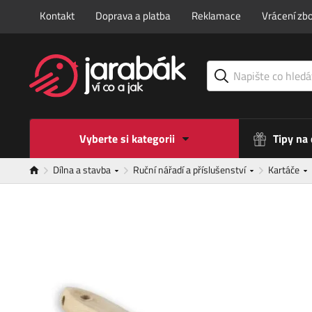
Kontakt
Doprava a platba
Reklamace
Vrácení zbo
Vyberte si kategorii
Tipy na
Dílna a stavba
Ruční nářadí a příslušenství
Kartáče