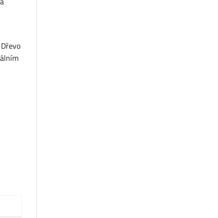
 a
. Dřevo
eálním