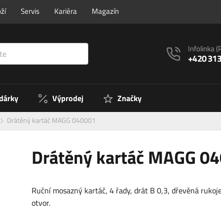
ží
Servis
Kariéra
Magazín
Infolinka
(
+420 313
 dárky
Výprodej
Značky
Drátěný kartáč MAGG 040001
Drátěný kartáč MAGG 0
Ruční mosazný kartáč, 4 řady, drát B 0,3, dřevěná rukoj
otvor.