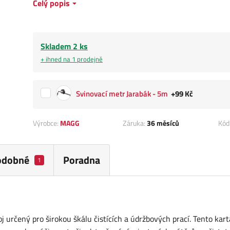
Celý popis
Skladem 2 ks
+ ihned na 1 prodejně
Svinovací metr Jarabák - 5m
+99 Kč
Výrobce:
MAGG
Záruka:
36 měsíců
Kód
odobné
Poradna
1
určený pro širokou škálu čistících a údržbových prací. Tento kart