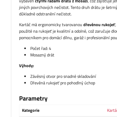
vybaven
čtyřmi řadami drátů z mosazi
, což zajišťuje 
jiných povrchových nečistot. Tento druh drátu je šetrn
důkladné odstranění nečistot.
Kartáč má ergonomicky tvarovanou
dřevěnou rukojeť
,
použité na rukojeť je kvalitní a odolné, což zaručuje d
pomocníkem pro domácí dílnu, garáž i profesionální použ
Počet řad: 4
Mosazný drát
Výhody:
Závěsný otvor pro snadné skladování
Dřevěná rukojeť pro pohodlný úchop
Parametry
Kategorie
Kartá