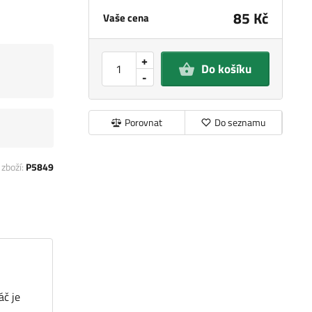
85 Kč
Vaše cena
+
Do košíku
-
Porovnat
Do seznamu
 zboží:
P5849
áč je