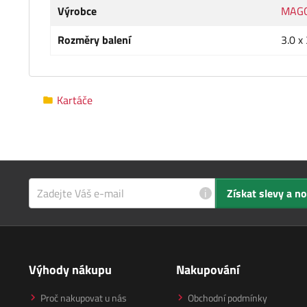
Výrobce
MAG
Rozměry balení
3.0 x
Kartáče
i
Získat slevy a n
Výhody nákupu
Nakupování
Proč nakupovat u nás
Obchodní podmínky