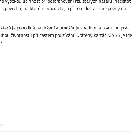
jeho vysokou účinnost při odstraňování rzi, starých nátěrů, nečistot
ý k povrchu, na kterém pracujete, a přitom dostatečně pevný na
 která je pohodlná na držení a umožňuje snadnou a plynulou práci
louhou životnost i při častém používání. Drátěný kartáč MAGG je id
ití.
če