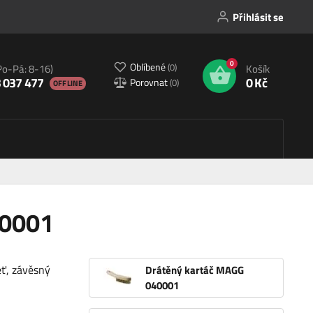
Přihlásit se
0
Oblíbené
(
0
)
Po-Pá: 8-16)
Košík
 037 477
0 Kč
Porovnat
(
0
)
OFFLINE
40001
eť, závěsný
Drátěný kartáč MAGG
040001