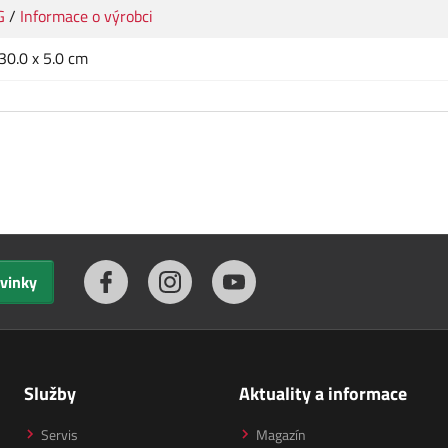
G
/
Informace o výrobci
 30.0 x 5.0 cm
ovinky
Služby
Aktuality a informace
Servis
Magazín