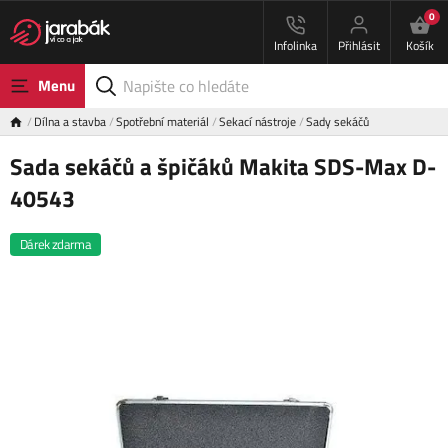
0
Infolinka
Přihlásit
Košík
Menu
Dílna a stavba
Spotřební materiál
Sekací nástroje
Sady sekáčů
Sada sekáčů a špičáků Makita SDS-Max D-
40543
Dárek zdarma