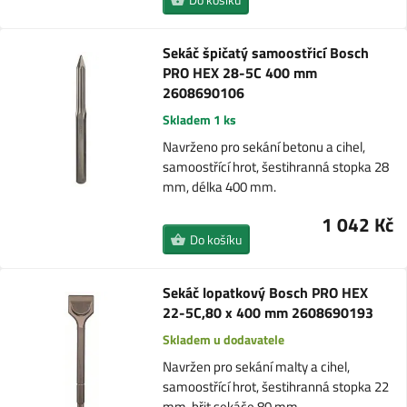
Sekáč špičatý samoostřicí Bosch
PRO HEX 28-5C 400 mm
2608690106
Skladem 1 ks
Navrženo pro sekání betonu a cihel,
samoostřící hrot, šestihranná stopka 28
mm, délka 400 mm.
1 042 Kč
Do košíku
Sekáč lopatkový Bosch PRO HEX
22-5C,80 x 400 mm 2608690193
Skladem u dodavatele
Navržen pro sekání malty a cihel,
samoostřící hrot, šestihranná stopka 22
mm, břit sekáče 80 mm,…