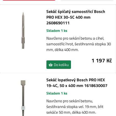
Sekáč špičatý samoostřicí Bosch
PRO HEX 30-5C 400 mm
2608690111
Skladem 1 ks
Navrženo pro sekání betonu a cihel,
samoostřící hrot, šestihranná stopka 30
mm, délka 400 mm.
1 197 Kč
Do košíku
Sekáč lopatkový Bosch PRO HEX
19-4C, 50 x 400 mm 1618630007
Skladem 1 ks
Navrženo pro sekání betonu,
šestihranná stopka vel. 19 mm, břit
sekáče 50 mm, délka 400 mm.