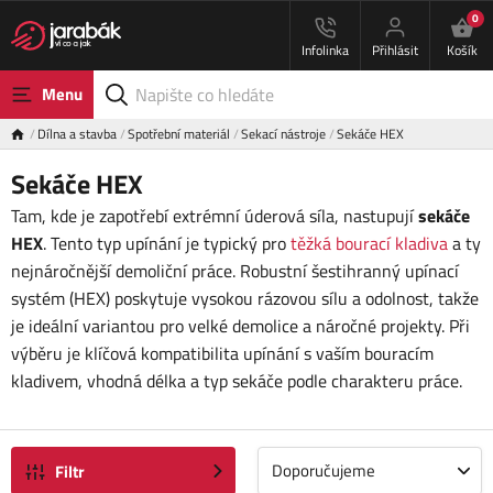
0
Infolinka
Přihlásit
Košík
Menu
Dílna a stavba
Spotřební materiál
Sekací nástroje
Sekáče HEX
Sekáče HEX
Tam, kde je zapotřebí extrémní úderová síla, nastupují
sekáče
HEX
. Tento typ upínání je typický pro
těžká bourací kladiva
a ty
nejnáročnější demoliční práce. Robustní šestihranný upínací
systém (HEX) poskytuje vysokou rázovou sílu a odolnost, takže
je ideální variantou pro velké demolice a náročné projekty. Při
výběru je klíčová kompatibilita upínání s vaším bouracím
kladivem, vhodná délka a typ sekáče podle charakteru práce.
Doporučujeme
Filtr