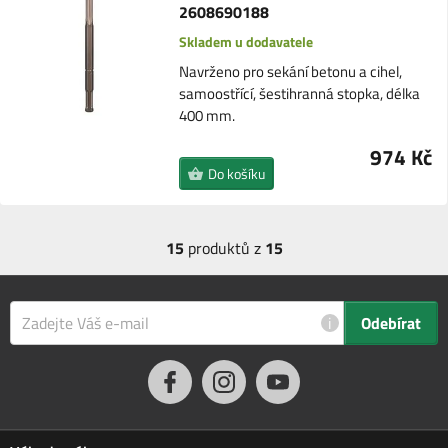
2608690188
Skladem u dodavatele
Navrženo pro sekání betonu a cihel,
samoostřící, šestihranná stopka, délka
400 mm.
974 Kč
Do košíku
15
produktů z
15
i
Odebírat