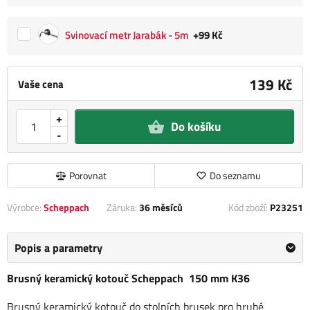
Svinovací metr Jarabák - 5m
+99 Kč
139 Kč
Vaše cena
+
Do košíku
-
Porovnat
Do seznamu
Výrobce:
Scheppach
Záruka:
36 měsíců
Kód zboží:
P23251
Popis a parametry
Brusný keramický kotouč Scheppach 150 mm K36
Brusný keramický kotouč do stolních brusek pro hrubé