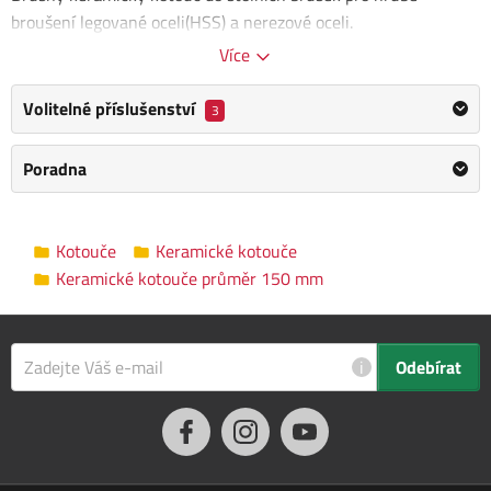
broušení legované oceli(HSS) a nerezové oceli.
Více
Rozměry kotouče: 150 x 12,7 x 16 mm
Vnitřní průměr kotouče: 12,7
Volitelné příslušenství
3
Tloušťka kotouče: 16 mm
Zrnitost: 36
Poradna
Kategorie
Keramické kotouče průměr 150 mm
Výrobce
Scheppach
/
Informace o výrobci
Kotouče
Keramické kotouče
Keramické kotouče průměr 150 mm
Průměr kotouče
150 mm
Vnitřní průměr
12.7 mm
i
Odebírat
Tloušťka kotouče
16 mm
Zrnitost
P36
Rozměry balení
0.0 x 0.0 x 0.0 cm