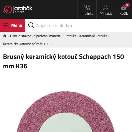
0
Infolinka
Přihlásit
Košík
Menu
Dílna a stavba
Spotřební materiál
Kotouče
Keramické kotouče
Keramické kotouče průměr 150…
Brusný keramický kotouč Scheppach 150
mm K36