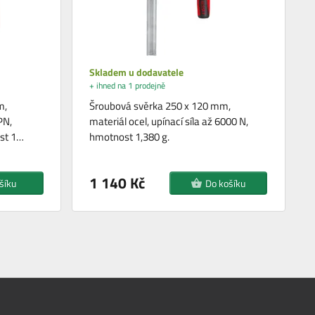
Skladem u dodavatele
+ ihned na 1 prodejně
m,
Šroubová svěrka 250 x 120 mm,
PN,
materiál ocel, upínací síla až 6000 N,
ost 1…
hmotnost 1,380 g.
1 140 Kč
šíku
Do košíku