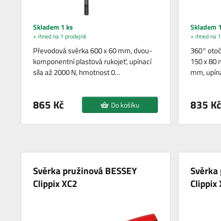
Skladem 1 ks
Skladem 1
+ ihned na 1 prodejně
+ ihned na 1
Převodová svěrka 600 x 60 mm, dvou-
360° oto
komponentní plastová rukojeť, upínací
150 x 80 
síla až 2000 N, hmotnost 0…
mm, upína
865 Kč
835 Kč
Do košíku
Svěrka pružinová BESSEY
Svěrka
Clippix XC2
Clippix