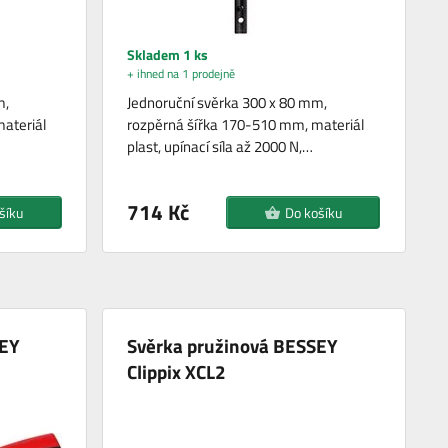
Skladem 1 ks
+ ihned na 1 prodejně
m,
Jednoruční svěrka 300 x 80 mm,
ateriál
rozpěrná šířka 170-510 mm, materiál
plast, upínací síla až 2000 N,…
714 Kč
šíku
Do košíku
SEY
Svěrka pružinová BESSEY
Clippix XCL2