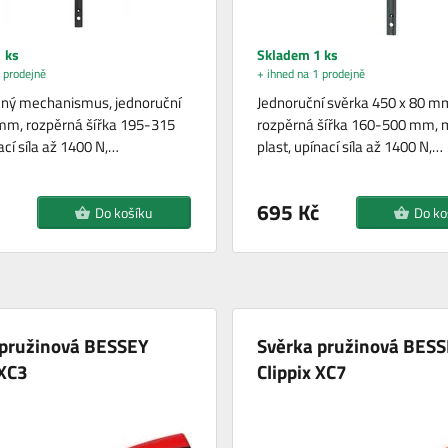
 ks
Skladem 1 ks
 prodejně
+ ihned na 1 prodejně
čný mechanismus, jednoruční
Jednoruční svěrka 450 x 80 m
mm, rozpěrná šířka 195-315
rozpěrná šířka 160-500 mm, m
cí síla až 1400 N,…
plast, upínací síla až 1400 N,…
695 Kč
Do košíku
Do ko
 pružinová BESSEY
Svěrka pružinová BES
 XC3
Clippix XC7