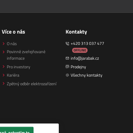
Více o nás
Kontakty
+420 313 037 477
O nás
OFFLINE
Povinně zveřejňované
informace
info@jarabak.cz
Pro investory
Prodejny
Kariéra
Všechny kontakty
Zpětný odběr elektrozařízení
sně, nehrotím to