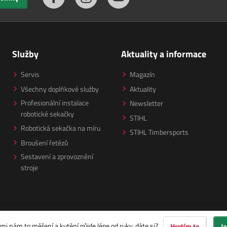
Služby
Aktuality a informace
Servis
Magazín
Všechny doplňkové služby
Aktuality
Profesionální instalace
Newsletter
robotické sekačky
STIHL
Robotická sekačka na míru
STIHL Timbersports
Broušení řetězů
Sestavení a zprovoznění
stroje
ami
nám to měření a kutění půjde lépe od ruky, dáte si?
Hrotím to
Ja