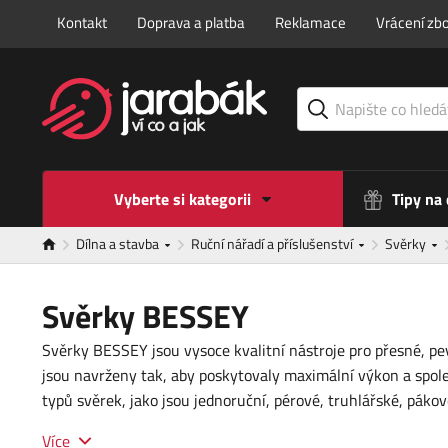
Kontakt
Doprava a platba
Reklamace
Vrácení zbo
Vyberte si kategorii
Tipy na
Dílna a stavba
Ruční nářadí a příslušenství
Svěrky
Svěrky BESSEY
Svěrky BESSEY jsou vysoce kvalitní nástroje pro přesné, pe
jsou navrženy tak, aby poskytovaly maximální výkon a spole
typů svěrek, jako jsou jednoruční, pérové, truhlářské, páko
Více