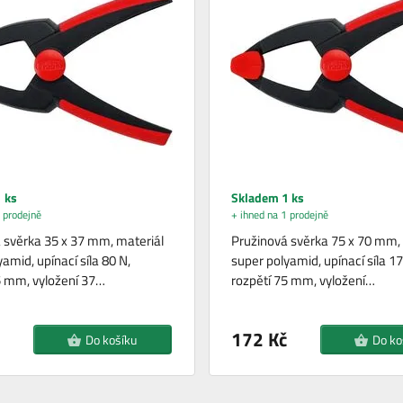
 ks
Skladem 1 ks
 prodejně
+ ihned na 1 prodejně
 svěrka 35 x 37 mm, materiál
Pružinová svěrka 75 x 70 mm, 
amid, upínací síla 80 N,
super polyamid, upínací síla 17
5 mm, vyložení 37…
rozpětí 75 mm, vyložení…
172 Kč
Do košíku
Do ko