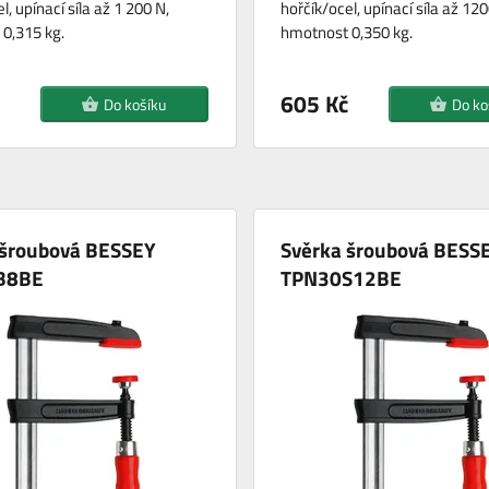
l, upínací síla až 1 200 N,
hořčík/ocel, upínací síla až 120
0,315 kg.
hmotnost 0,350 kg.
605 Kč
Do košíku
Do ko
 šroubová BESSEY
Svěrka šroubová BESS
B8BE
TPN30S12BE