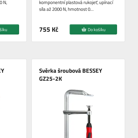
0 N,
komponentní plastová rukojeť, upínací
síla až 2000 N, hmotnost 0…
755 Kč
šíku
Do košíku
EY
Svěrka šroubová BESSEY
GZ25-2K