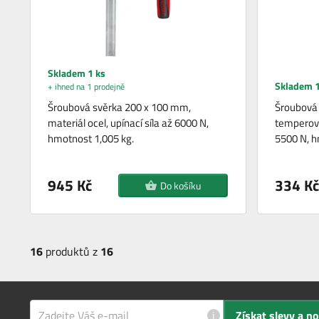
Skladem 1 ks
Skladem 1
+ ihned na 1 prodejně
Šroubová svěrka 200 x 100 mm,
Šroubová 
materiál ocel, upínací síla až 6000 N,
temperovan
hmotnost 1,005 kg.
5500 N, 
945 Kč
334 Kč
Do košíku
16
produktů z
16
i
Získat slevy a n