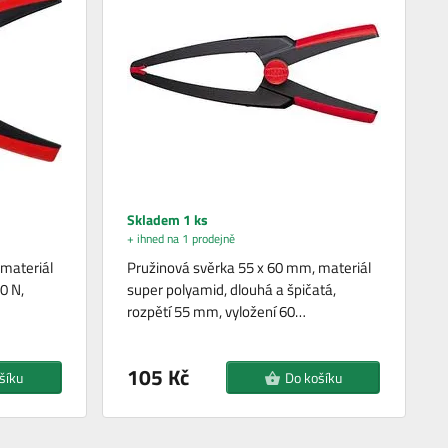
Skladem 1 ks
+ ihned na 1 prodejně
materiál
Pružinová svěrka 55 x 60 mm, materiál
0 N,
super polyamid, dlouhá a špičatá,
rozpětí 55 mm, vyložení 60…
105 Kč
šíku
Do košíku