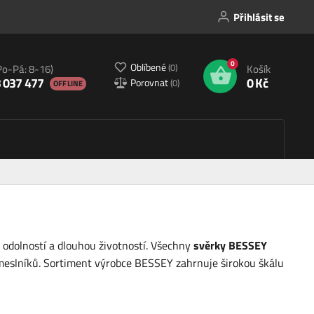
Přihlásit se
0
Oblíbené
(
0
)
Po-Pá: 8-16)
Košík
 037 477
0 Kč
Porovnat
(
0
)
OFFLINE
 odolností a dlouhou životností. Všechny
svěrky BESSEY
řemeslníků. Sortiment výrobce BESSEY zahrnuje širokou škálu