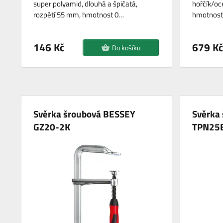
super polyamid, dlouhá a špičatá,
hořčík/oce
rozpětí 55 mm, hmotnost 0…
hmotnost 
146 Kč
679 Kč
Do košíku
Svěrka šroubová BESSEY
Svěrka
GZ20-2K
TPN25