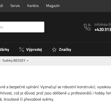
ží
Servis
Kariéra
Magazín
Infolinka
(
+420 313
 dárky
Výprodej
Značky
Svěrky BESSEY
vné a bezpečné upínání. Vyznačují se robustní konstrukcí, vysokou
hlivost, což je důvod, proč jsou oblíbené u profesionálů i hobby 
vé, šroubové či převodové svěrky.