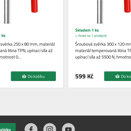
Skladem 1 ks
 ks
+ ihned na 1 prodejně
svěrka 250 x 80 mm, materiál
Šroubová svěrka 300 x 120 m
á litina TPN, upínací síla až
materiál temperovaná litina T
hmotnost 0…
upínací síla až 5500 N, hmotn
599 Kč
Do košíku
Do ko
ovinky