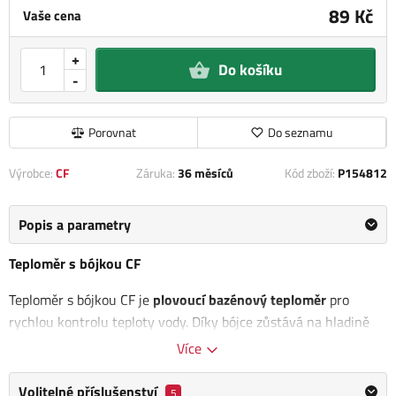
89 Kč
Vaše cena
+
Do košíku
-
Porovnat
Do seznamu
Výrobce:
CF
Záruka:
36 měsíců
Kód zboží:
P154812
Popis a parametry
Teploměr s bójkou CF
Teploměr s bójkou CF je
plovoucí bazénový teploměr
pro
rychlou kontrolu teploty vody. Díky bójce zůstává na hladině
dobře viditelný a máte tak přehled o aktuální teplotě kdykoliv
Více
během dne.
Volitelné příslušenství
5