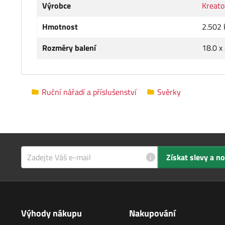
Výrobce
Kreato
Hmotnost
2.502 
Rozměry balení
18.0 x
Ruční nářadí a příslušenství
Svěrky
i
Získat slevy a n
Výhody nákupu
Nakupování