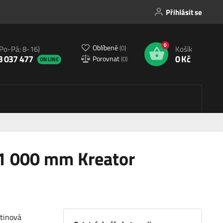
Přihlásit se
0
Oblíbené
(
0
)
(Po-Pá: 8-16)
Košík
3 037 477
0 Kč
Porovnat
(
0
)
ONLINE
 1 000 mm Kreator
itinová