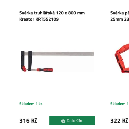
Svěrka p
Svěrka truhlářská 120 x 800 mm
25mm 23
Kreator KRT552109
Skladem 1 ks
Skladem 1
316 Kč
322 Kč
Do košíku