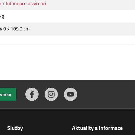
r
/
Informace o výrobci
kg
 4.0 x 109.0 cm
ovinky
Služby
Aktuality a informace