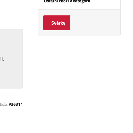
Ostatní zboží v kategorii
Svěrky
l.
boží:
P36311