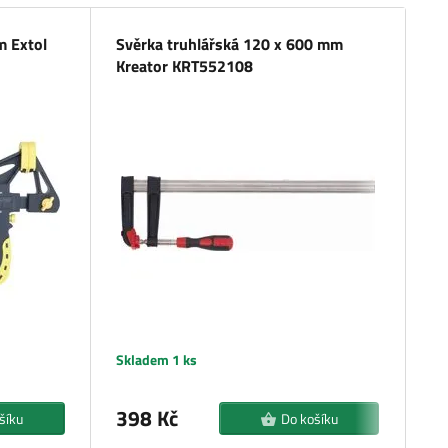
m Extol
Svěrka truhlářská 120 x 600 mm
Sv
Kreator KRT552108
P
Skladem 1 ks
Sk
398 Kč
3
šíku
Do košíku