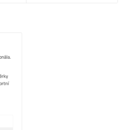
onála.
věrky
ortní