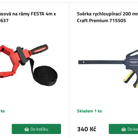
ásová na rámy FESTA 4m x
Svěrka rychloupínací 200 m
637
Craft Premium 715505
 ks
Skladem 1 ks
340 Kč
Do košíku
Do ko