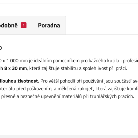
odobné
Poradna
1
0
x 1 000 mm je ideálním pomocníkem pro každého kutila i profesi
ch 8 x 30 mm
, která zajišťuje stabilitu a spolehlivost při práci.
dlouhou životnost.
Pro větší pohodlí při používání jsou součástí s
teriálu před poškozením, a měkčená rukojeť, která zajišťuje komf
ro přesné a bezpečné upevnění materiálů při truhlářských pracích.
y