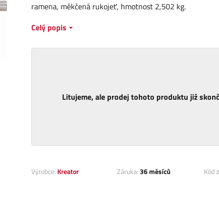
ramena, měkčená rukojeť, hmotnost 2,502 kg.
Celý popis
Litujeme, ale prodej tohoto produktu již skonči
Výrobce:
Kreator
Záruka:
36 měsíců
Kód z