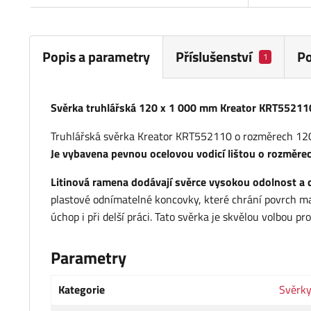
Popis a parametry
Příslušenství
P
1
Svěrka truhlářská 120 x 1 000 mm Kreator KRT55211
Truhlářská svěrka Kreator KRT552110 o rozměrech 120 
Je vybavena pevnou ocelovou vodicí lištou o rozměre
Litinová ramena dodávají svěrce vysokou odolnost a 
plastové odnímatelné koncovky, které chrání povrch ma
úchop i při delší práci. Tato svěrka je skvělou volbou p
Parametry
Kategorie
Svěrk