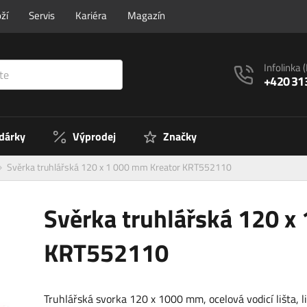
ží
Servis
Kariéra
Magazín
Infolinka
+420 31
 dárky
Výprodej
Značky
Svěrka truhlářská 120 x 1 000 mm Kreator KRT552110
Svěrka truhlářská 120 x
KRT552110
Truhlářská svorka 120 x 1000 mm, ocelová vodicí lišta, l