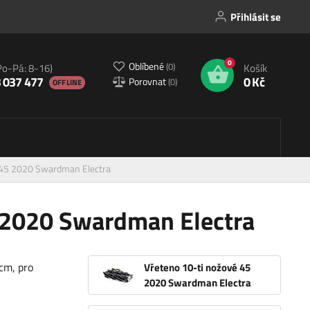
Přihlásit se
0
Oblíbené
(
0
)
Po-Pá: 8-16)
Košík
 037 477
0 Kč
Porovnat
(
0
)
OFFLINE
 45 2020 Swardman Electra
5 2020 Swardman Electra
cm, pro
Vřeteno 10-ti nožové 45
2020 Swardman Electra