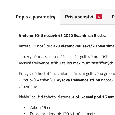
Popis a parametry
Příslušenství
P
12
Vřeteno 10-ti nožové 45 2020 Swardman Electra
Kazeta 10 nožů pro
aku vřetenovou sekačku Swardman
Tato výměnná kazeta může sloužit golfovému hřišti, ale
Vysoká frekvence střihu zajistí maximum zastřižených 
Při vysoké hustotě trávníku na úrovni golfového greenu
- vroubků v trávníku.
Vysoká frekvence střihu
naopak d
zarovnaný.
Ideální použití tohoto vřetene
je při kosení pod 15 mm
Záběr: 45 cm
Frekvence kosení: 120 střihů na metr