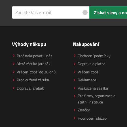
i
Získat slevy a n
Výhody nákupu
Nakupování
Proč nakupovat u nás
Obchodní podmínky
3letá záruka Jarabák
Doprava a platba
Vrácení zboží do 30 dnů
Vrácení zboží
Prodloužená záruka
Reklamace
Doprava Jarabák
Poškozená zásilka
Pro firmy, organizace a
státní instituce
Značky
Hodnocení služeb