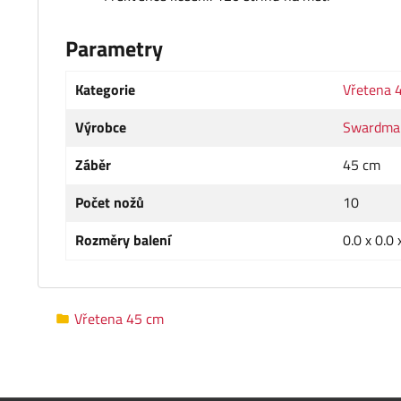
Parametry
Kategorie
Vřetena 
Výrobce
Swardma
Záběr
45 cm
Počet nožů
10
Rozměry balení
0.0 x 0.0 
Vřetena 45 cm