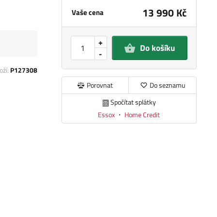
13 990 Kč
Vaše cena
+
Do košíku
-
oží:
P127308
Porovnat
Do seznamu
Spočítat splátky
Essox
・
Home Credit