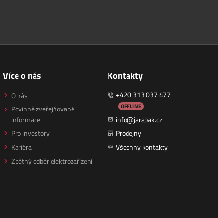
Více o nás
Kontakty
+420 313 037 477
O nás
OFFLINE
Povinně zveřejňované
informace
info@jarabak.cz
Pro investory
Prodejny
Kariéra
Všechny kontakty
Zpětný odběr elektrozařízení