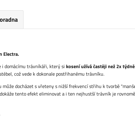
oradna
 Electra.
 i domácímu trávníkáři, který si
kosení užívá častěji než 2x týdně
stébel, což vede k dokonale postřihanému trávníku.
 může docházet s vřeteny s nižší frekvencí střihu k tvorbě "manš
okáže tento efekt eliminovat a i ten nejhustší trávník je rovnom
.