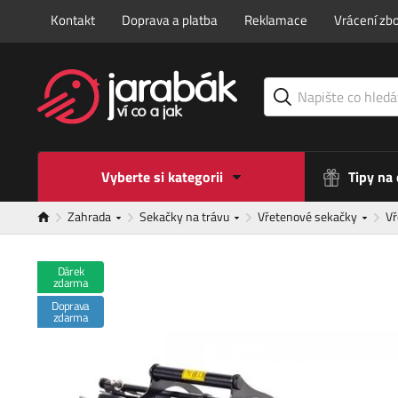
Kontakt
Doprava a platba
Reklamace
Vrácení zbo
Vyberte si kategorii
Tipy na
Zahrada
Sekačky na trávu
Vřetenové sekačky
V
Dárek
zdarma
Doprava
zdarma