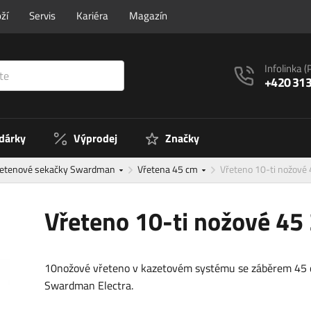
ží
Servis
Kariéra
Magazín
Infolinka
(
+420 313
 dárky
Výprodej
Značky
řetenové sekačky Swardman
Vřetena 45 cm
Vřeteno 10-ti nožové
Vřeteno 10-ti nožové 4
10nožové vřeteno v kazetovém systému se záběrem 45 
Swardman Electra.