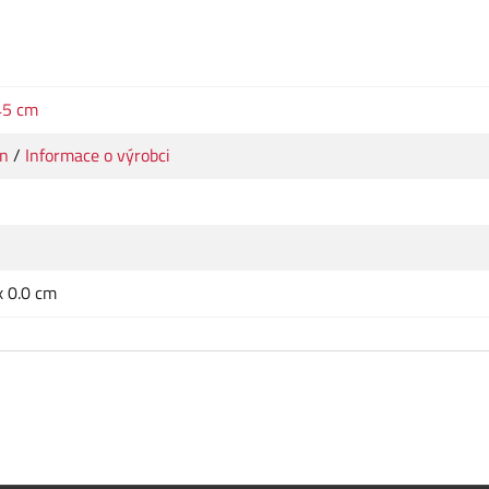
45 cm
n
/
Informace o výrobci
x 0.0 cm