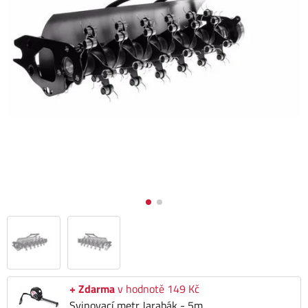
+ Zdarma
v hodnotě 149 Kč
Svinovací metr Jarabák - 5m