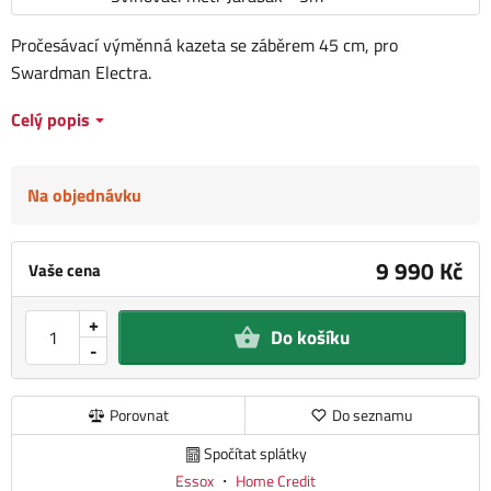
Pročesávací výměnná kazeta se záběrem 45 cm, pro
Swardman Electra.
Celý popis
Na objednávku
9 990 Kč
Vaše cena
+
Do košíku
-
Porovnat
Do seznamu
Spočítat splátky
Essox
・
Home Credit