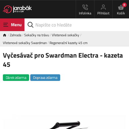
0
Infolinka
Přihlásit
Košík
Menu
Zahrada
Sekačky na trávu
Vřetenové sekačky
Vřetenové sekačky Swardman
Regenerační kazety 45 cm
Vyčesávač pro Swardman Electra - kazeta
45
Dárek zdarma
Doprava zdarma