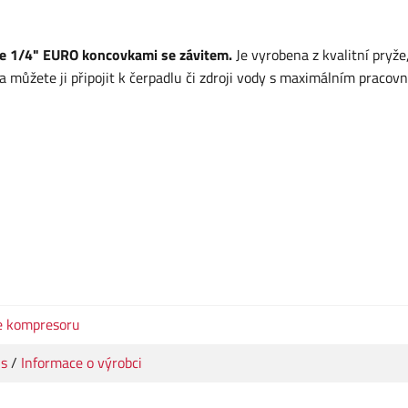
e 1/4" EURO koncovkami se závitem.
Je vyrobena z kvalitní pryže,
a můžete ji připojit k čerpadlu či zdroji vody s maximálním pracov
e kompresoru
us
/
Informace o výrobci