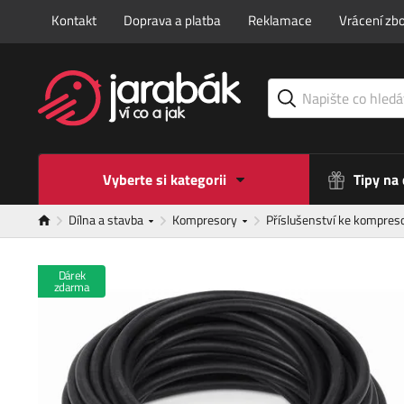
Kontakt
Doprava a platba
Reklamace
Vrácení zbo
Vyberte si kategorii
Tipy na
Dílna a stavba
Kompresory
Příslušenství ke kompres
Dárek
zdarma