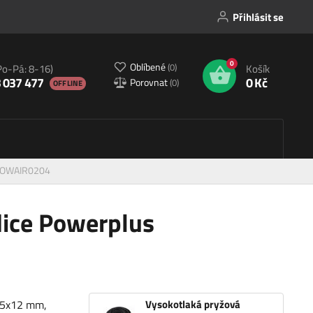
Přihlásit se
0
Oblíbené
(
0
)
Po-Pá: 8-16)
Košík
 037 477
0 Kč
Porovnat
(
0
)
OFFLINE
 POWAIR0204
dice Powerplus
t 5x12 mm,
Vysokotlaká pryžová