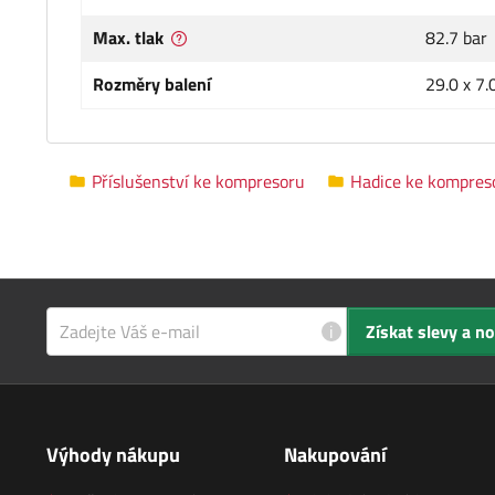
Max. tlak
82.7 bar
Rozměry balení
29.0 x 7.
Příslušenství ke kompresoru
Hadice ke kompres
i
Získat slevy a n
Výhody nákupu
Nakupování