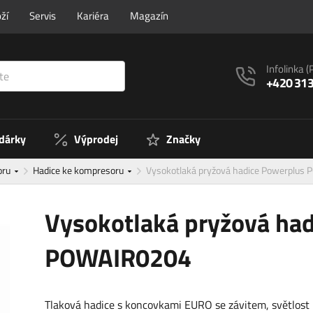
ží
Servis
Kariéra
Magazín
Infolinka
(
+420 313
 dárky
Výprodej
Značky
oru
Hadice ke kompresoru
Vysokotlaká pryžová hadice Powerplus
Vysokotlaká pryžová ha
POWAIR0204
Tlaková hadice s koncovkami EURO se závitem, světlos