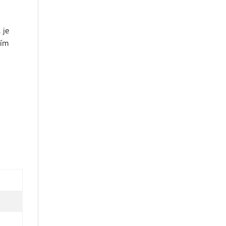
 je
ním