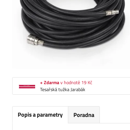
+ Zdarma
v hodnotě 19 Kč
Tesařská tužka Jarabák
Popis a parametry
Poradna