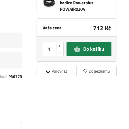
hadice Powerplus
POWAIR0204
712 Kč
Vaše cena
+
Do košíku
-
Porovnat
Do seznamu
boží:
P36773