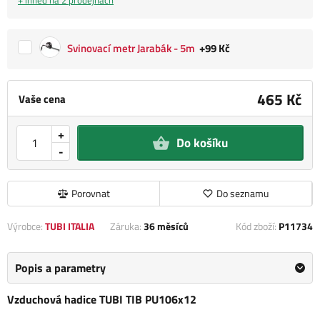
+ ihned na 2 prodejnách
Svinovací metr Jarabák - 5m
+99 Kč
465 Kč
Vaše cena
+
Do košíku
-
Porovnat
Do seznamu
Výrobce:
TUBI ITALIA
Záruka:
36 měsíců
Kód zboží:
P11734
Popis a parametry
Vzduchová hadice TUBI TIB PU106x12