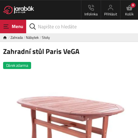
0
Infolinka
Přihlásit
Košík
Menu
Zahrada
Nábytek
Stoly
Zahradní stůl Paris VeGA
Dárek zdarma