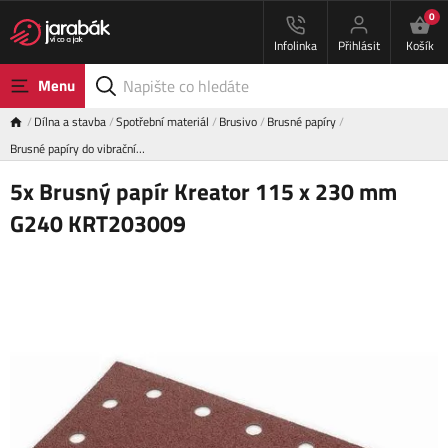
0
Infolinka
Přihlásit
Košík
Menu
Dílna a stavba
Spotřební materiál
Brusivo
Brusné papíry
Brusné papíry do vibrační…
5x Brusný papír Kreator 115 x 230 mm
G240 KRT203009