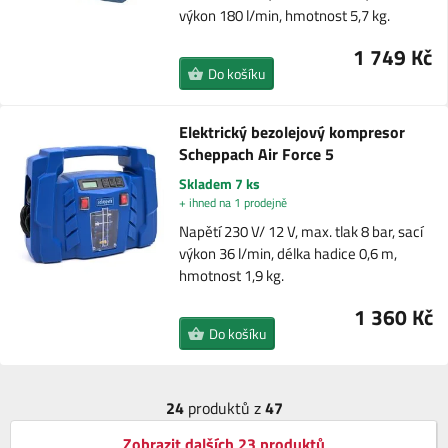
výkon 180 l/min, hmotnost 5,7 kg.
1 749 Kč
Do košíku
Elektrický bezolejový kompresor
Scheppach Air Force 5
Skladem 7 ks
+ ihned na 1 prodejně
Napětí 230 V/ 12 V, max. tlak 8 bar, sací
výkon 36 l/min, délka hadice 0,6 m,
hmotnost 1,9 kg.
1 360 Kč
Do košíku
24
produktů z
47
Zobrazit dalších 23 produktů