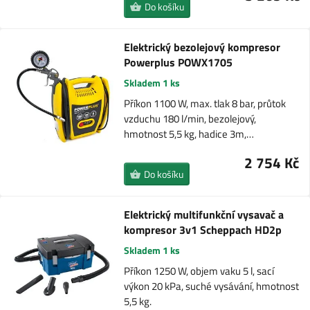
Do košíku
Elektrický bezolejový kompresor
Powerplus POWX1705
Skladem 1 ks
Příkon 1100 W, max. tlak 8 bar, průtok
vzduchu 180 l/min, bezolejový,
hmotnost 5,5 kg, hadice 3m,…
2 754 Kč
Do košíku
Elektrický multifunkční vysavač a
kompresor 3v1 Scheppach HD2p
Skladem 1 ks
Příkon 1250 W, objem vaku 5 l, sací
výkon 20 kPa, suché vysávání, hmotnost
5,5 kg.