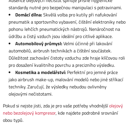
Absence olejových nečistot splňuje přísné hygienické
standardy nutné pro bezpečnou manipulaci s potravinami.
Domácí dílna:
Skvělá volba pro kutily při nafukování
pneumatik a sportovního vybavení, čištění elektroniky nebo
pohonu lehčích pneumatických nástrojů. Nenáročnost na
údržbu a čistý vzduch jsou ideální pro citlivé aplikace.
Automobilový průmysl:
Velmi účinné při lakování
automobilů, airbrush technikách a čištění součástek.
Důležitost zachování čistoty vzduchu zde hraje klíčovou roli
pro dosažení kvalitního povrchu a precizního výsledku.
Kosmetika a modelářství:
Perfektní pro jemné práce
jako airbrush make-up, malování modelů nebo jiné stříkací
techniky. Zaručují, že výsledky nebudou ovlivněny
olejovými nečistotami.
Pokud si nejste jisti, zda je pro vaše potřeby vhodnější
olejový
nebo bezolejový kompresor
, kde najdete podrobné srovnání
obou typů.