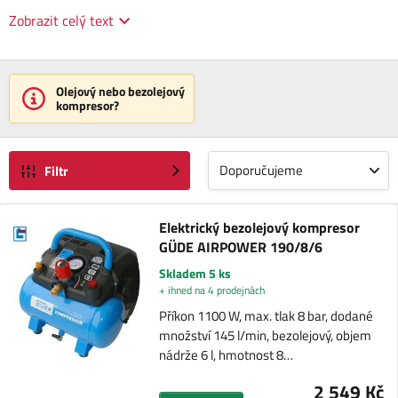
Zobrazit celý text
Olejový nebo bezolejový
kompresor?
Doporučujeme
Filtr
Elektrický bezolejový kompresor
GÜDE AIRPOWER 190/8/6
Skladem 5 ks
+ ihned na 4 prodejnách
Příkon 1100 W, max. tlak 8 bar, dodané
množství 145 l/min, bezolejový, objem
nádrže 6 l, hmotnost 8…
2 549 Kč