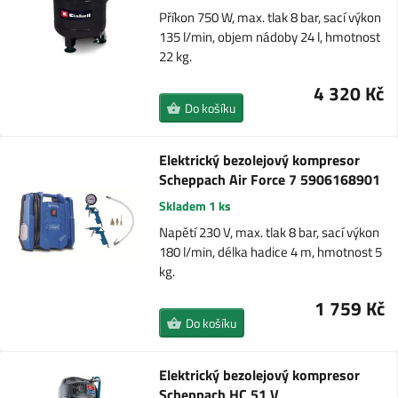
Příkon 750 W, max. tlak 8 bar, sací výkon
135 l/min, objem nádoby 24 l, hmotnost
22 kg.
4 320 Kč
Do košíku
Elektrický bezolejový kompresor
Scheppach Air Force 7 5906168901
Skladem 1 ks
Napětí 230 V, max. tlak 8 bar, sací výkon
180 l/min, délka hadice 4 m, hmotnost 5
kg.
1 759 Kč
Do košíku
Elektrický bezolejový kompresor
Scheppach HC 51 V