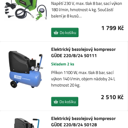
Napětí 230 V, max. tlak 8 bar, sací výkon
180 l/min, hmotnost 4 kg. Součástí
balení je 8 kusů…
1 799 Kč
Do košíku
Elektrický bezolejový kompresor
GÜDE 220/8/24 50111
Skladem 2 ks
Příkon 1100 W, max. tlak 8 bar, sací
výkon 140 l/min, objem nádoby 24 l,
hmotnost 20 kg.
2 510 Kč
Do košíku
Elektrický bezolejový kompresor
GÜDE 220/8/24 50128