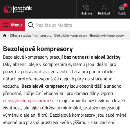
0
Infolinka
Přihlásit
Košík
Menu
Dílna a stavba
Kompresory
Elektrické kompresory
Bezolejové kompresory
Bezolejové kompresory
Bezolejové kompresory pracují
bez nutnosti olejové údržby
.
Díky absenci oleje v kompresním systému jsou ideální pro
použití v potravinářství, zdravotnictví a pro pneumatické
nářadí, protože nevypouštějí olejové páry do stlačeného
vzduchu.
Bezolejové kompresory
jsou obecně tišší a snadno
přenosné, což je činí vhodnými i pro domácí dílny. Oproti
olejovým kompresorům
sice mají zpravidla nižší výkon a kratší
životnost, ale jejich údržba je minimální, protože nevyžadují
výměnu oleje ani filtrů. Bezolejové kompresory jsou také méně
vhodné pro prašná prostředí kvůli vyššímu riziku zadření.