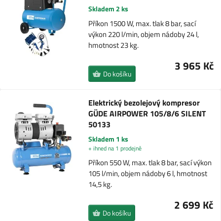
Skladem 2 ks
Příkon 1500 W, max. tlak 8 bar, sací
výkon 220 l/min, objem nádoby 24 l,
hmotnost 23 kg.
3 965 Kč
Do košíku
Elektrický bezolejový kompresor
GÜDE AIRPOWER 105/8/6 SILENT
50133
Skladem 1 ks
+ ihned na 1 prodejně
Příkon 550 W, max. tlak 8 bar, sací výkon
105 l/min, objem nádoby 6 l, hmotnost
14,5 kg.
2 699 Kč
Do košíku