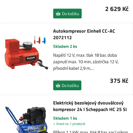
2 629 Kč
Do košíku
Autokompresor Einhell CC-AC
2072112
Skladem 2 ks
Napětí 12 V, max. tlak 18 bar, doba
zapnutí max. 10 min, zástrčka 12 V,
přívodní kabel 2,9 m,…
375 Kč
Do košíku
Elektrický bezolejový dvouválcový
kompresor 24 l Scheppach HC 25 Si
Skladem 1 ks
+ ihned na 1 prodejně
Příkon 1,1 kW, max. tlak 8 bar, sací výkon