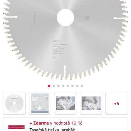
+4
+ Zdarma
v hodnotě 19 Kč
Tesařská tužka Jarabák