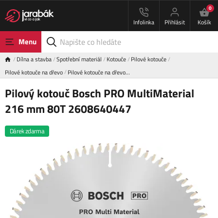
0
Infolinka
Přihlásit
Košík
Menu
Dílna a stavba
Spotřební materiál
Kotouče
Pilové kotouče
Pilové kotouče na dřevo
Pilové kotouče na dřevo…
Pilový kotouč Bosch PRO MultiMaterial
216 mm 80T 2608640447
Dárek zdarma