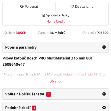
Porovnat
Do seznamu
Spočítat splátky
Home Credit
Výrobce:
BOSCH
Záruka:
36 měsíců
Kód zboží:
P95309
Popis a parametry
Pilový kotouč Bosch PRO MultiMaterial 216 mm 80T
2608640447
Pilový kotouč Bosch Multi Material,
výkonnostní třídy PRO
, je
navržen tak, aby poskytoval přesné a kvalitní řezy při práci s
Více
různými druhy materiálů. Jeho konstrukce umožňuje snadné a
efektivní řezání.
Dilatační drážky snižují teplo a zajišťují tak
Volitelné příslušenství
1
delší životnost.
Podobné zboží
3
Kotouč je optimalizován pro použití s okružními pilami, což