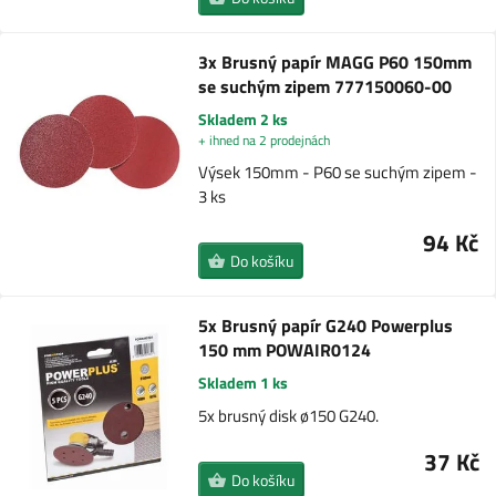
3x Brusný papír MAGG P60 150mm
se suchým zipem 777150060-00
Skladem 2 ks
+ ihned na 2 prodejnách
Výsek 150mm - P60 se suchým zipem -
3 ks
94 Kč
Do košíku
5x Brusný papír G240 Powerplus
150 mm POWAIR0124
Skladem 1 ks
5x brusný disk ø150 G240.
37 Kč
Do košíku