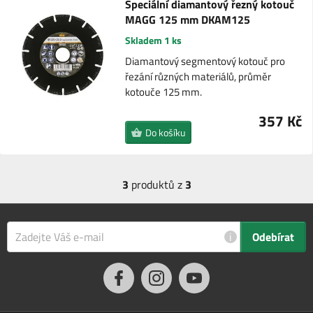
Speciální diamantový řezný kotouč
MAGG 125 mm DKAM125
Skladem 1 ks
Diamantový segmentový kotouč pro
řezání různých materiálů, průměr
kotouče 125 mm.
357 Kč
Do košíku
3
produktů z
3
i
Odebírat