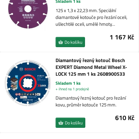
Skladem 1 ks
125 x 1,3 x 22,23 mm. Speciální
diamantové kotouče pro řezání oceli,
ušlechtilé oceli, umělé hmoty…
1 167 Kč
Do košíku
Diamantový řezný kotouč Bosch
EXPERT Diamond Metal Wheel X-
LOCK 125 mm 1 ks 2608900533
Skladem 1 ks
+ ihned na 1 prodejně
Diamantový řezný kotouč pro řezání
kovu, průměr kotouče 125 mm.
610 Kč
Do košíku