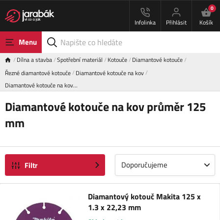
0
Infolinka
Přihlásit
Košík
Menu
Dílna a stavba
Spotřební materiál
Kotouče
Diamantové kotouče
Řezné diamantové kotouče
Diamantové kotouče na kov
Diamantové kotouče na kov…
Diamantové kotouče na kov průměr 125
mm
Doporučujeme
Filtr
Diamantový kotouč Makita 125 x
1.3 x 22,23 mm