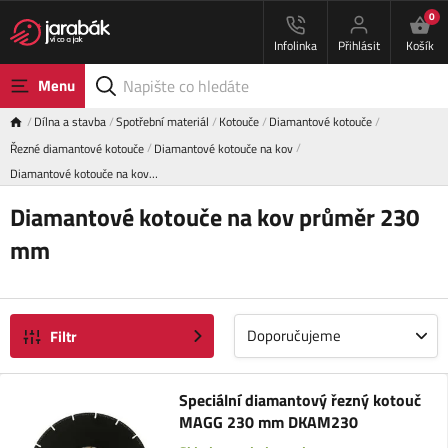
0
Infolinka
Přihlásit
Košík
Menu
Dílna a stavba
Spotřební materiál
Kotouče
Diamantové kotouče
Řezné diamantové kotouče
Diamantové kotouče na kov
Diamantové kotouče na kov…
Diamantové kotouče na kov průměr 230
mm
Doporučujeme
Filtr
Speciální diamantový řezný kotouč
MAGG 230 mm DKAM230