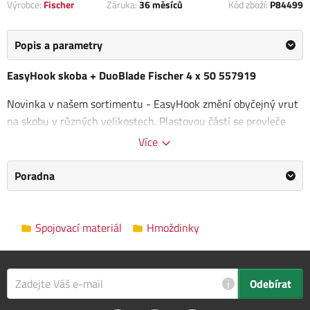
Výrobce:
Fischer
Záruka:
36 měsíců
Kód zboží:
P84499
Popis a parametry
EasyHook skoba + DuoBlade Fischer 4 x 50 557919
Novinka v našem sortimentu - EasyHook změní obyčejný vrut
na skobu v různých velikostech. Plastovou částí se provleče
vrut a pomocí aku šroubováku se během chvilky zašroubuje do
Více
hmoždinky DuoBlade.
Poradna
Tvrzený plast vyztužený skelnými vlákny
umožňuje vysoké
zatížení háku a zaručuje bezpečné upevnění. Díky deformační
zóně lze snadno hák natočit požadovaným směrem a upravit
Spojovací materiál
Hmoždinky
vzdálenost skoby od zdi. EasyHook lze velmi snadno a rychle
demontovat.
Jmenovitý průměr vrtáku: 6 mm
i
Odebírat
Min. tloušťka desky: 9,5 mm